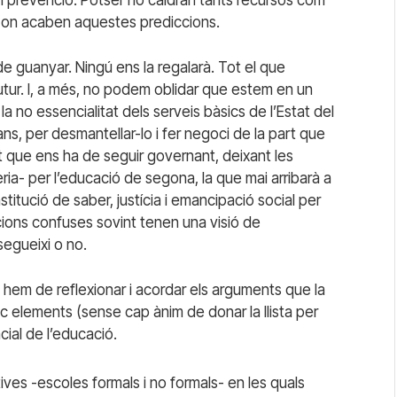
 on acaben aquestes prediccions.
 de guanyar. Ningú ens la regalarà. Tot el que
futur. I, a més, no podem oblidar que estem en un
 no essencialitat dels serveis bàsics de l’Estat del
ans, per desmantellar-lo i fer negoci de la part que
lit que ens ha de seguir governant, deixant les
eria- per l’educació de segona, la que mai arribarà a
stitució de saber, justícia i emancipació social per
acions confuses sovint tenen una visió de
segueixi o no.
a i hem de reflexionar i acordar els arguments que la
nc elements (sense cap ànim de donar la llista per
cial de l’educació.
ives -escoles formals i no formals- en les quals