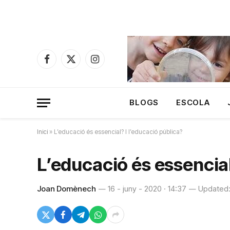
Facebook
X
Instagram
(Twitter)
BLOGS
ESCOLA
Inici
»
L’educació és essencial? I l’educació pública?
L’educació és essencial
Joan Domènech
16 - juny - 2020 · 14:37
Updated