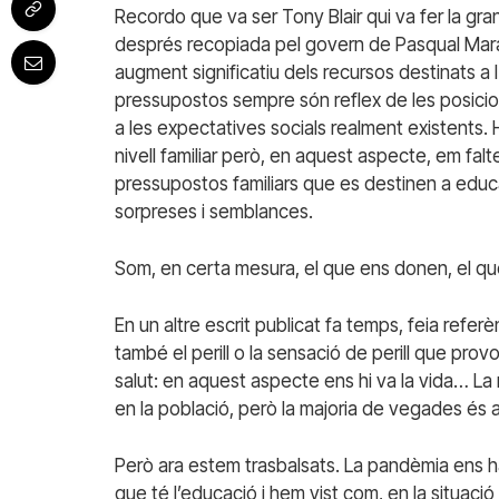
Recordo que va ser Tony Blair qui va fer la gr
després recopiada pel govern de Pasqual Maragal
augment significatiu dels recursos destinats a l
pressupostos sempre són reflex de les posicion
a les expectatives socials realment existents.
nivell familiar però, en aquest aspecte, em fa
pressupostos familiars que es destinen a educ
sorpreses i semblances.
Som, en certa mesura, el que ens donen, el q
En un altre escrit publicat fa temps, feia referè
també el perill o la sensació de perill que pro
salut: en aquest aspecte ens hi va la vida… 
en la població, però la majoria de vegades és a 
Però ara estem trasbalsats. La pandèmia ens ha
que té l’educació i hem vist com, en la situació