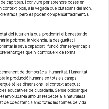
 de cap tipus. I conviure per aprendre coses en
n context local, a la vegada que ciutadans del món.
ts d’entrada, però es poden compensar fàcilment, si
ietat del futur en la qual predomini el benestar de
ar la pobresa, la violència, la desigualtat i
ot orientar la seva capacitat i funció d’ensenyar cap a
d’aprenentatges que hi contribueixi de forma
ri permanent de democràcia i humanitat. Humanitat
ota la producció humana en tots els camps,
 perquè té les dimensions i el context adequat
ncies educatives de ciutadania. Sense oblidar que
esenvolupar-la amb un respecte a la naturalesa
tat de coexistència amb totes les formes de vida