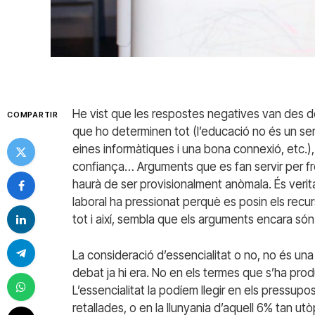
He vist que les respostes negatives van des de
COMPARTIR
que ho determinen tot (l’educació no és un ser
eines informàtiques i una bona connexió, etc.)
confiança… Arguments que es fan servir per fre
haurà de ser provisionalment anòmala. És veritat
laboral ha pressionat perquè es posin els recur
tot i així, sembla que els arguments encara són
La consideració d’essencialitat o no, no és un
debat ja hi era. No en els termes que s’ha prod
L’essencialitat la podíem llegir en els pressup
retallades, o en la llunyania d’aquell 6% tan ut