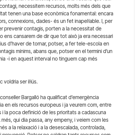
 contagi, necessitem recursos, molts més dels que
ltat tenen una base econòmica fonamental: encara
rs, connexions, dades- és un fet inapel·lable. I, per
er prevenir contagis, porten a la necessitat de
 no ens cansarem de dir que tot això ja era necessari
ius d’haver de tornar, potser, a fer tele-escola en
tagis mínims, abans que, potser en el termini d’un
èmia -i en aquest interval no tinguem cap més
oldria ser il·lús.
 conseller Bargalló ha qualificat d’emergència
ia en els recursos europeus i ja veurem com, entre
 la poca definició de les prioritats a cadascuna
. A més, qui dia passa, any empeny, i veiem com les
s a la relaxació i a la desescalada, controlada,
 i prevenció. Potser no caldran tants recursos com