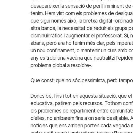
desaparèixer la sensació de perill imminent de
tenim. Hem vist com els problemes de desigua
que sigui només això, la bretxa digital -ordinado
altra banda, la necessitat de reduir els grups p
disminuir ràtios i augmentar el professorat. Sí,
abans, però ara ho tenim més clar, pels imperat
un nou confinament, o mantenir un curs amb con
any es trobi una vacuna que neutralitzi l’epid
problema global a resoldre-.
Que consti que no sóc pessimista, però tampoc v
Doncs bé, fins i tot en aquesta situació, que el
educativa, patirem pels recursos. Tothom conf
els problemes de repartiment entre comunitats i
d’elles, no arribarem fins a on seria desitjable
notícies que ens arriben porten cada vegada mé
amb sentit comú i amb criteris bàsics d’higiene