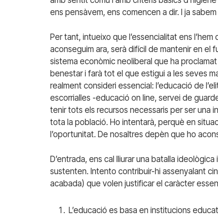
ens pensàvem, ens comencen a dir. I ja sabem
Per tant, intueixo que l’essencialitat ens l’hem
aconseguim ara, serà difícil de mantenir en el 
sistema econòmic neoliberal que ha proclamat la
benestar i farà tot el que estigui a les seves m
realment consideri essencial: l’educació de l’e
escorrialles -educació on line, servei de guard
tenir tots els recursos necessaris per ser una in
tota la població. Ho intentarà, perquè en situ
l’oportunitat. De nosaltres depèn que ho acon
D’entrada, ens cal lliurar una batalla ideològic
sustenten. Intento contribuir-hi assenyalant ci
acabada) que volen justificar el caràcter essen
L’educació es basa en institucions educat