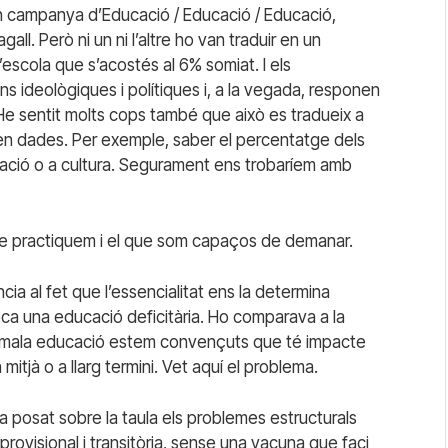
an campanya d’Educació / Educació / Educació,
l. Però ni un ni l’altre ho van traduir en un
’escola que s’acostés al 6% somiat. I els
s ideològiques i polítiques i, a la vegada, responen
 He sentit molts cops també que això es tradueix a
lten dades. Per exemple, saber el percentatge dels
ació o a cultura. Segurament ens trobaríem amb
ue practiquem i el que som capaços de demanar.
ncia al fet que l’essencialitat ens la determina
voca una educació deficitària. Ho comparava a la
La mala educació estem convençuts que té impacte
mitjà o a llarg termini. Vet aquí el problema.
 posat sobre la taula els problemes estructurals
 provisional i transitòria, sense una vacuna que faci