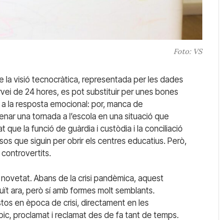
Foto: VS
 la visió tecnocràtica, representada per les dades
vei de 24 hores, es pot substituir per unes bones
, a la resposta emocional: por, manca de
nar una tornada a l’escola en una situació que
 que la funció de guàrdia i custòdia i la conciliació
sos que siguin per obrir els centres educatius. Però,
 controvertits.
a novetat. Abans de la crisi pandèmica, aquest
uït ara, però sí amb formes molt semblants.
ostos en època de crisi, directament en les
òpic, proclamat i reclamat des de fa tant de temps.