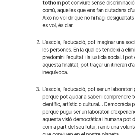
tothom
pot conviure sense discriminació
comú, aquelles que ens fan ciutadans d’u
Això no vol dir que no hi hagi desigualta
es vol, és clar.
L’escola, l’educació, pot imaginar una soc
les persones. En la qual es tendeixi a elimin
predomini l’equitat i la justícia social. I p
aquesta finalitat, pot traçar un itinerari 
inequívoca.
L’escola, l’educació, pot ser un laborato
perquè pot ajudar a saber i comprendre t
científic, artístic o cultural… Democràcia
perquè pugui ser un laboratori d’experiè
aquesta visió democràtica i humana pot d
com a part del seu futur, i amb una volun
que conviuen en el nostre planeta.