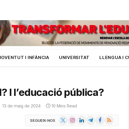
JOVENTUT I INFÀNCIA
UNIVERSITAT
LLENGUA I 
? I l’educació pública?
:
13 de maig de 2024
10 Mins Read
X
Instagram
LinkedIn
Telegram
Facebook
RSS
SEGUEIX-NOS
(Twitter)