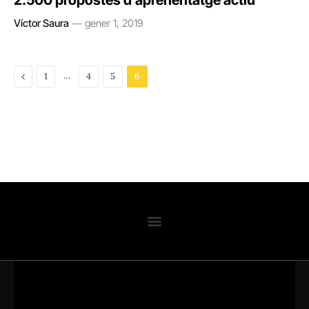
2.500 propostes d’aprenentatge actiu
Víctor Saura
gener 1, 2019
Previous
…
1
4
5
6