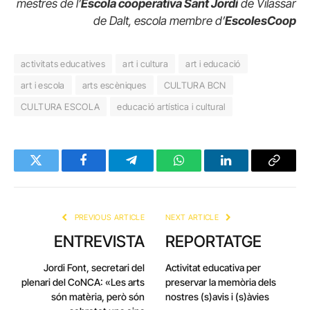
mestres de l’
Escola cooperativa Sant Jordi
de Vilassar
de Dalt, escola membre d’
EscolesCoop
activitats educatives
art i cultura
art i educació
art i escola
arts escèniques
CULTURA BCN
CULTURA ESCOLA
educació artística i cultural
Twitter
Facebook
Telegram
WhatsApp
LinkedIn
Copy
Link
PREVIOUS ARTICLE
NEXT ARTICLE
ENTREVISTA
REPORTATGE
Jordi Font, secretari del
Activitat educativa per
plenari del CoNCA: «Les arts
preservar la memòria dels
són matèria, però són
nostres (s)avis i (s)àvies