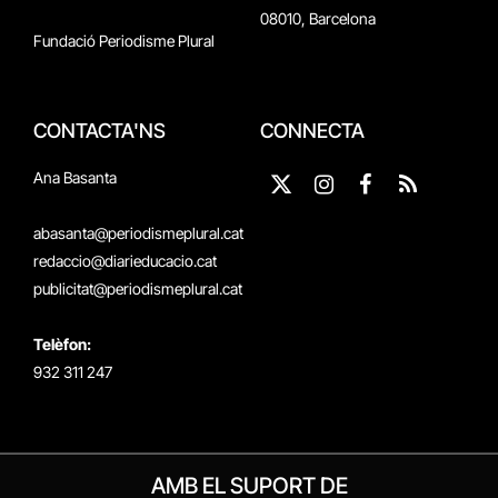
08010, Barcelona
Fundació Periodisme Plural
CONTACTA'NS
CONNECTA
Ana Basanta
X
Instagram
Facebook
RSS
(Twitter)
abasanta@periodismeplural.cat
redaccio@diarieducacio.cat
publicitat@periodismeplural.cat
Telèfon:
932 311 247
AMB EL SUPORT DE