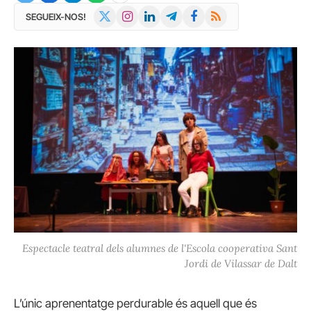
X
Instagram
LinkedIn
Telegram
Facebook
RSS
SEGUEIX-NOS!
(Twitter)
Espectacle teatral dels alumnes de l'Escola cooperativa Sant
Jordi de Vilassar de Dalt
L’únic aprenentatge perdurable és aquell que és