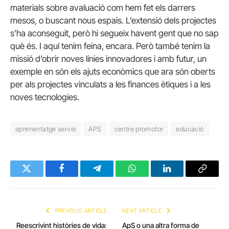
materials sobre avaluació com hem fet els darrers
mesos, o buscant nous espais. L’extensió dels projectes
s’ha aconseguit, però hi segueix havent gent que no sap
què és. I aquí tenim feina, encara. Però també tenim la
missió d’obrir noves línies innovadores i amb futur, un
exemple en són els ajuts econòmics que ara són oberts
per als projectes vinculats a les finances ètiques i a les
noves tecnologies.
aprenentatge servei
APS
centre promotor
educació
Twitter
Facebook
Telegram
WhatsApp
LinkedIn
Copy
Link
PREVIOUS ARTICLE
NEXT ARTICLE
Reescrivint històries de vida:
ApS o una altra forma de