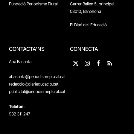
Fundació Periodisme Plural
Carrer Bailén 5, principal.
08010, Barcelona
El Diari de l'Educació
CONTACTA'NS
CONNECTA
Ana Basanta
X
Instagram
Facebook
RSS
(Twitter)
abasanta@periodismeplural.cat
redaccio@diarieducacio.cat
publicitat@periodismeplural.cat
Telèfon:
932 311 247