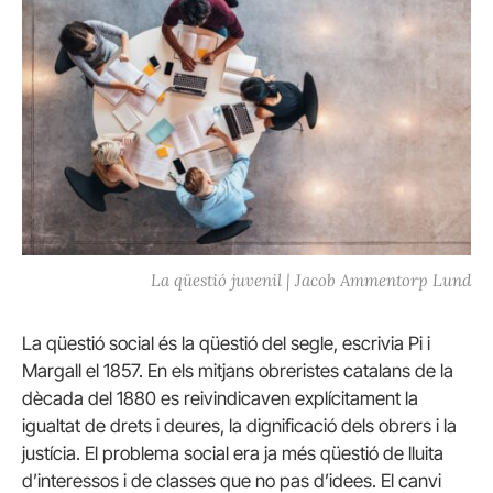
La qüestió juvenil | Jacob Ammentorp Lund
La qüestió social és la qüestió del segle, escrivia Pi i
Margall el 1857. En els mitjans obreristes catalans de la
dècada del 1880 es reivindicaven explícitament la
igualtat de drets i deures, la dignificació dels obrers i la
justícia. El problema social era ja més qüestió de lluita
d’interessos i de classes que no pas d’idees. El canvi