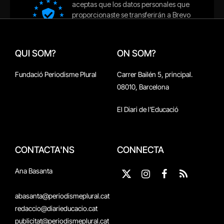
QUI SOM?
ON SOM?
Fundació Periodisme Plural
Carrer Bailén 5, principal.
08010, Barcelona
El Diari de l'Educació
CONTACTA'NS
CONNECTA
Ana Basanta
X
Instagram
Facebook
RSS
(Twitter)
abasanta@periodismeplural.cat
redaccio@diarieducacio.cat
publicitat@periodismeplural.cat