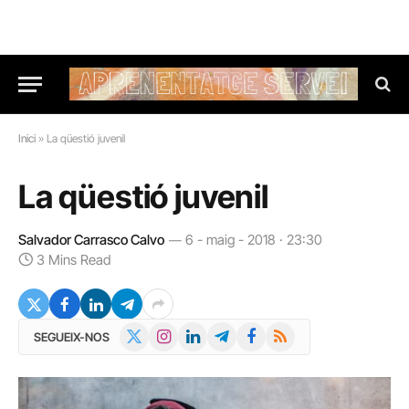
Inici
»
La qüestió juvenil
La qüestió juvenil
Salvador Carrasco Calvo
6 - maig - 2018 · 23:30
3 Mins Read
X
Instagram
LinkedIn
Telegram
Facebook
RSS
SEGUEIX-NOS
(Twitter)