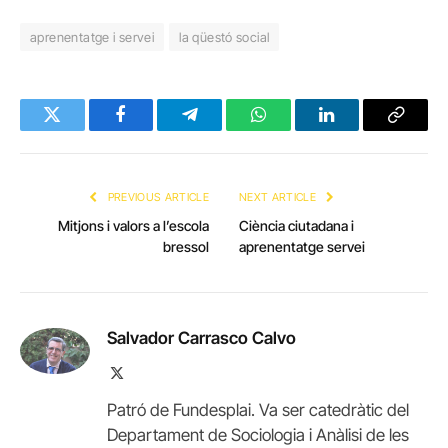
aprenentatge i servei
la qüestó social
Twitter
Facebook
Telegram
WhatsApp
LinkedIn
Copy
Link
PREVIOUS ARTICLE
NEXT ARTICLE
Mitjons i valors a l’escola
Ciència ciutadana i
bressol
aprenentatge servei
Salvador Carrasco Calvo
X
(Twitter)
Patró de Fundesplai. Va ser catedràtic del
Departament de Sociologia i Anàlisi de les