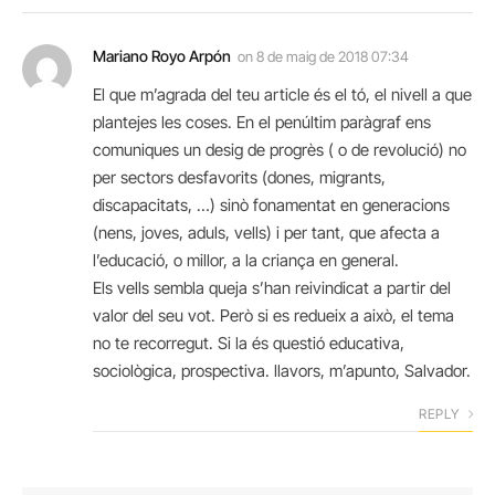
Mariano Royo Arpón
on
8 de maig de 2018 07:34
El que m’agrada del teu article és el tó, el nivell a que
plantejes les coses. En el penúltim paràgraf ens
comuniques un desig de progrès ( o de revolució) no
per sectors desfavorits (dones, migrants,
discapacitats, …) sinò fonamentat en generacions
(nens, joves, aduls, vells) i per tant, que afecta a
l’educació, o millor, a la criança en general.
Els vells sembla queja s’han reivindicat a partir del
valor del seu vot. Però si es redueix a això, el tema
no te recorregut. Si la és questió educativa,
sociològica, prospectiva. llavors, m’apunto, Salvador.
REPLY