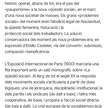
històric operat, abans de tot, era el pas del
«pauperisme» a la nova «qüestió social», en el marc
d’una nova societat de masses. Els grans «problemes
socials» del moment eren l’abolició legal de l’esclavitud,
la qüestió femenina, l’educació i la
protecció social dels treballadors. La solució
conservadora del moment als nous problemes era, en
expressió d’Emilio Castelar, «la del convent»: submissió,
compassió i beneficència.
L’Exposició Internacional de París (1900) marcaria una
fita important amb un saló monogràfic sobre «La
qüestió social». Al llarg de tot el segle XX la resposta
dels moviments socials s’articularia a partir de dues
lògiques: una de jeràrquica, disciplinada i institucional, la
dels partits i els sindicats (de dalt a baix); i l’altra més
cooperativa, de base, i propera a l’acció social directa
(de baix a dalt). La crisi europea de la socialdemocràcia