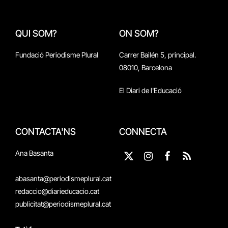
QUI SOM?
ON SOM?
Fundació Periodisme Plural
Carrer Bailén 5, principal.
08010, Barcelona
El Diari de l'Educació
CONTACTA'NS
CONNECTA
Ana Basanta
X
Instagram
Facebook
RSS
(Twitter)
abasanta@periodismeplural.cat
redaccio@diarieducacio.cat
publicitat@periodismeplural.cat