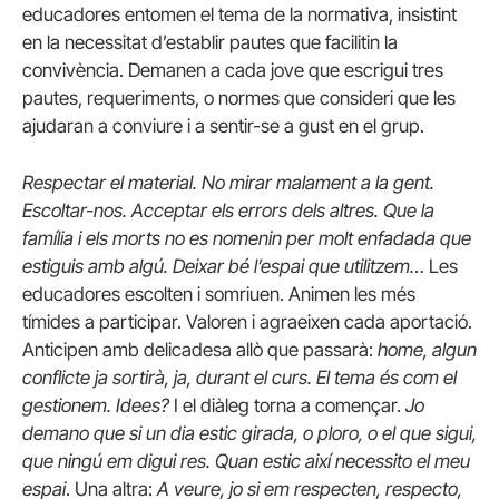
educadores entomen el tema de la normativa, insistint
en la necessitat d’establir pautes que facilitin la
convivència. Demanen a cada jove que escrigui tres
pautes, requeriments, o normes que consideri que les
ajudaran a conviure i a sentir-se a gust en el grup.
Respectar el material.
No mirar malament a la gent.
Escoltar-nos. Acceptar els errors dels altres. Que la
família i els morts no es nomenin per molt enfadada que
estiguis amb algú. Deixar bé l’espai que utilitzem…
Les
educadores escolten i somriuen. Animen les més
tímides a participar. Valoren i agraeixen cada aportació.
Anticipen amb delicadesa allò que passarà:
home, algun
conflicte ja sortirà, ja, durant el curs. El tema és com el
gestionem. Idees?
I el diàleg torna a començar.
Jo
demano que si un dia estic girada, o ploro, o el que sigui,
que ningú em digui res. Quan estic així necessito el meu
espai
. Una altra:
A veure, jo si em respecten, respecto,