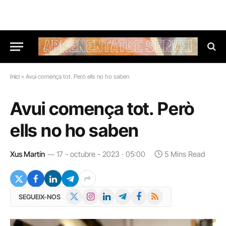
Inici
»
Avui comença tot. Però ells no ho saben
Avui comença tot. Però
ells no ho saben
Xus Martín
17 - octubre - 2023 · 05:00
5 Mins Read
X
Instagram
LinkedIn
Telegram
Facebook
RSS
SEGUEIX-NOS
(Twitter)