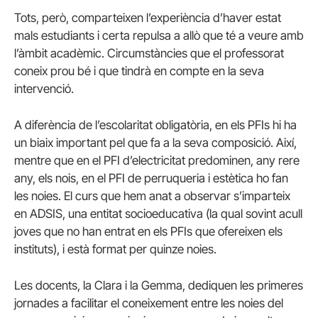
Tots, però, comparteixen l’experiència d’haver estat
mals estudiants i certa repulsa a allò que té a veure amb
l’àmbit acadèmic. Circumstàncies que el professorat
coneix prou bé i que tindrà en compte en la seva
intervenció.
A diferència de l’escolaritat obligatòria, en els PFIs hi ha
un biaix important pel que fa a la seva composició. Així,
mentre que en el PFI d’electricitat predominen, any rere
any, els nois, en el PFI de perruqueria i estètica ho fan
les noies. El curs que hem anat a observar s’imparteix
en ADSIS, una entitat socioeducativa (la qual sovint acull
joves que no han entrat en els PFIs que ofereixen els
instituts), i està format per quinze noies.
Les docents, la Clara i la Gemma, dediquen les primeres
jornades a facilitar el coneixement entre les noies del