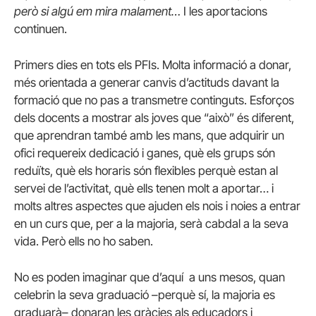
però si algú em mira malament…
I les aportacions
continuen.
Primers dies en tots els PFIs. Molta informació a donar,
més orientada a generar canvis d’actituds davant la
formació que no pas a transmetre continguts. Esforços
dels docents a mostrar als joves que “això” és diferent,
que aprendran també amb les mans, que adquirir un
ofici requereix dedicació i ganes, què els grups són
reduïts, què els horaris són flexibles perquè estan al
servei de l’activitat, què ells tenen molt a aportar… i
molts altres aspectes que ajuden els nois i noies a entrar
en un curs que, per a la majoria, serà cabdal a la seva
vida. Però ells no ho saben.
No es poden imaginar que d’aquí a uns mesos, quan
celebrin la seva graduació –perquè sí, la majoria es
graduarà– donaran les gràcies als educadors i