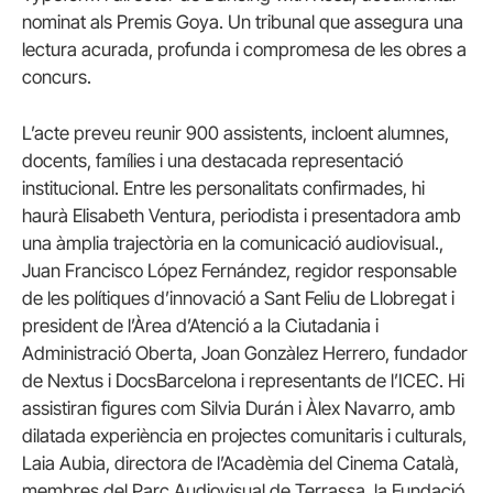
nominat als Premis Goya. Un tribunal que assegura una
lectura acurada, profunda i compromesa de les obres a
concurs.
L’acte preveu reunir 900 assistents, incloent alumnes,
docents, famílies i una destacada representació
institucional. Entre les personalitats confirmades, hi
haurà Elisabeth Ventura, periodista i presentadora amb
una àmplia trajectòria en la comunicació audiovisual.,
Juan Francisco López Fernández, regidor responsable
de les polítiques d’innovació a Sant Feliu de Llobregat i
president de l’Àrea d’Atenció a la Ciutadania i
Administració Oberta, Joan Gonzàlez Herrero, fundador
de Nextus i DocsBarcelona i representants de l’ICEC. Hi
assistiran figures com Silvia Durán i Àlex Navarro, amb
dilatada experiència en projectes comunitaris i culturals,
Laia Aubia, directora de l’Acadèmia del Cinema Català,
membres del Parc Audiovisual de Terrassa, la Fundació