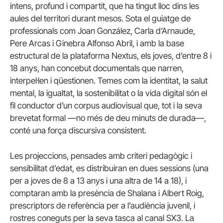
intens, profund i compartit, que ha tingut lloc dins les
aules del territori durant mesos. Sota el guiatge de
professionals com Joan González, Carla d’Arnaude,
Pere Arcas i Ginebra Alfonso Abril, i amb la base
estructural de la plataforma Nextus, els joves, d’entre 8 i
18 anys, han concebut documentals que narren,
interpel·len i qüestionen. Temes com la identitat, la salut
mental, la igualtat, la sostenibilitat o la vida digital són el
fil conductor d’un corpus audiovisual que, tot i la seva
brevetat formal —no més de deu minuts de durada—,
conté una força discursiva consistent.
Les projeccions, pensades amb criteri pedagògic i
sensibilitat d’edat, es distribuiran en dues sessions (una
per a joves de 8 a 13 anys i una altra de 14 a 18), i
comptaran amb la presència de Shalana i Albert Roig,
prescriptors de referència per a l’audiència juvenil, i
rostres coneguts per la seva tasca al canal SX3. La