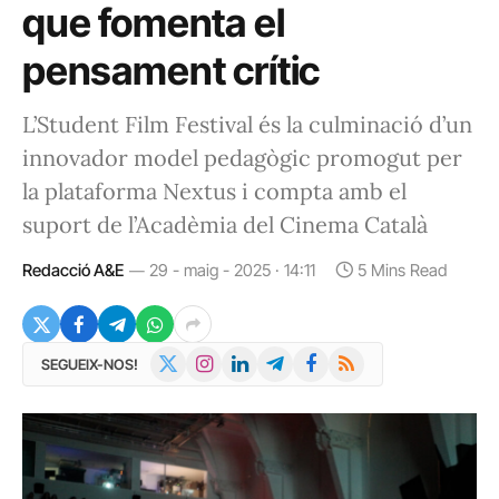
que fomenta el
pensament crític
L’Student Film Festival és la culminació d’un
innovador model pedagògic promogut per
la plataforma Nextus i compta amb el
suport de l’Acadèmia del Cinema Català
Redacció A&E
29 - maig - 2025 · 14:11
5 Mins Read
X
Instagram
LinkedIn
Telegram
Facebook
RSS
SEGUEIX-NOS!
(Twitter)