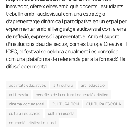
innovador, ofereix eines amb què docents i estudiants
treballin amb l’audiovisual com una estratègia
d’aprenentatge dinàmica i participativa en un espai per
experimentar amb el llenguatge audiovisual com a eina
de reflexió, expressió i aprenentatge. Amb el suport
d’institucions clau del sector, com és Europa Creativa i l’
ICEC, el festival se celebra anualment i es consolida
com una plataforma de referència per a la formació i la
difusió documental.
activitats educatives
art i cultura
art i educació
art i escola
beneficis de la cultura i educació artística
cinema documental
CULTURA BCN
CULTURA ESCOLA
cultura i educació
cultura i escola
educació artística i cultural