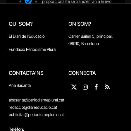
QUI SOM?
ON SOM?
El Diari de l'Educació
Carrer Bailén 5, principal.
08010, Barcelona
Fundació Periodisme Plural
CONTACTA'NS
CONNECTA
Ana Basanta
X
Instagram
Facebook
RSS
(Twitter)
abasanta@periodismeplural.cat
redaccio@diarieducacio.cat
publicitat@periodismeplural.cat
Telèfon: