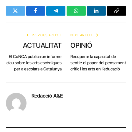
Twitter
Facebook
Telegram
WhatsApp
LinkedIn
Copy
Link
PREVIOUS ARTICLE
NEXT ARTICLE
ACTUALITAT
OPINIÓ
El CoNCA publica un informe
Recuperar la capacitat de
clau sobre les arts escèniques
sentir: el paper del pensament
per a escolars a Catalunya
crític i les arts en l’educació
Redacció A&E