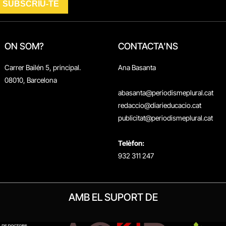
ON SOM?
CONTACTA'NS
Carrer Bailén 5, principal.
Ana Basanta
08010, Barcelona
abasanta@periodismeplural.cat
redaccio@diarieducacio.cat
publicitat@periodismeplural.cat
Telèfon:
932 311 247
AMB EL SUPORT DE