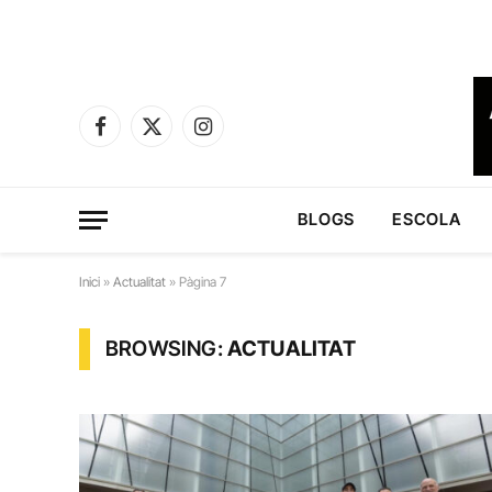
Facebook
X
Instagram
(Twitter)
BLOGS
ESCOLA
Inici
»
Actualitat
»
Pàgina 7
BROWSING:
ACTUALITAT