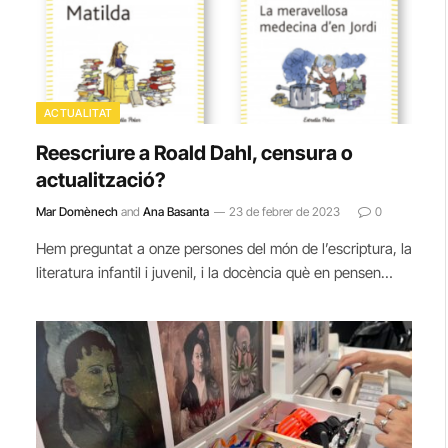
ACTUALITAT
Reescriure a Roald Dahl, censura o
actualització?
Mar Domènech
and
Ana Basanta
23 de febrer de 2023
0
Hem preguntat a onze persones del món de l’escriptura, la
literatura infantil i juvenil, i la docència què en pensen…