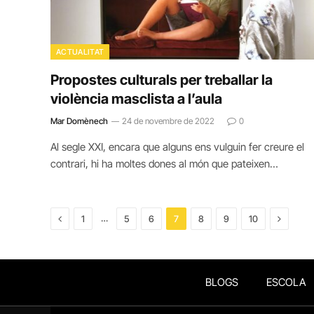
ACTUALITAT
Propostes culturals per treballar la
violència masclista a l’aula
Mar Domènech
24 de novembre de 2022
0
Al segle XXI, encara que alguns ens vulguin fer creure el
contrari, hi ha moltes dones al món que pateixen…
Previous
Next
…
1
5
6
7
8
9
10
BLOGS
ESCOLA