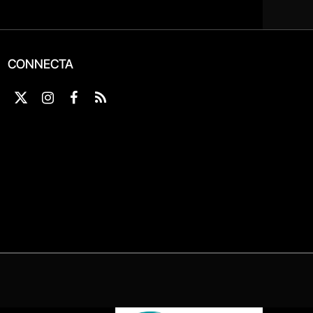
CONNECTA
X
Instagram
Facebook
RSS
(Twitter)