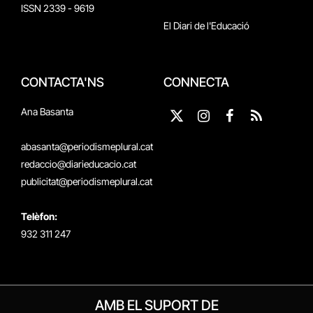
ISSN 2339 - 9619
El Diari de l'Educació
CONTACTA'NS
CONNECTA
Ana Basanta
X
Instagram
Facebook
RSS
(Twitter)
abasanta@periodismeplural.cat
redaccio@diarieducacio.cat
publicitat@periodismeplural.cat
Telèfon:
932 311 247
AMB EL SUPORT DE