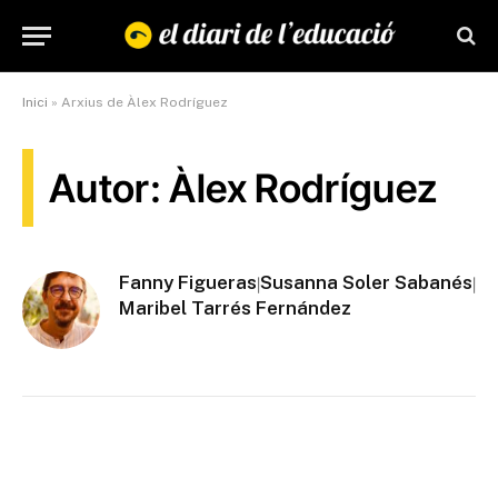
Inici
»
Arxius de Àlex Rodríguez
Autor: Àlex Rodríguez
Fanny Figueras
Susanna Soler Sabanés
|
|
Maribel Tarrés Fernández