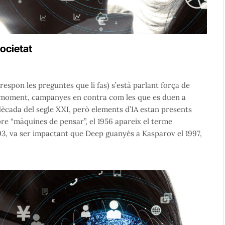
societat
respon les preguntes que li fas) s’està parlant força de
, de moment, campanyes en contra com les que es duen a
dècada del segle XXI, però elements d’IA estan presents
bre “màquines de pensar”, el 1956 apareix el terme
 1993, va ser impactant que Deep guanyés a Kasparov el 1997,