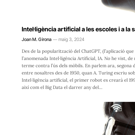
Intel·ligència artificial a les escoles i a la 
Joan M. Girona
maig 3, 2024
Des de la popularització del ChatGPT, (l’aplicació que 
l’anomenada Intel·ligència Artificial, IA. No he vist
terme contra l’ús dels mòbils. En parlem ara, segona 
entre nosaltres des de 1950, quan A. Turing escriu so
Intel·ligència artificial, el primer robot es crearà el
així com el Big Data el darrer any del…