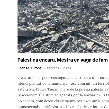
Palestina encara. Mestra en vaga de fam
Joan M. Girona
febrer 16, 2024
«Nua, amb els peus ensangonats, la tristesa s’arrossega
silenci plantat com muntanya, fosc com nit; un terribl
està trista Fadwa Tuqan, mare de la poesia palestina (
reaccionem[1]. Estem aclaparats per la barbàrie? És 
ho sabem, com deien els alemanys per excusar la seva p
homosexuals, antifeixistes… No és el primer intent d