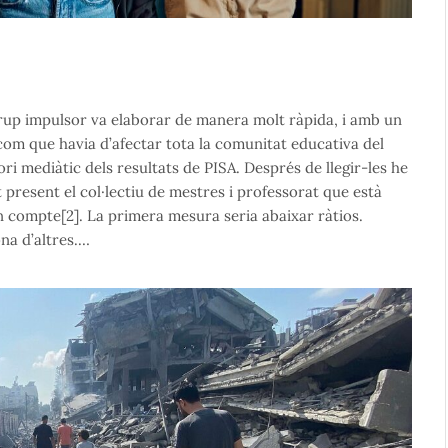
rup impulsor va elaborar de manera molt ràpida, i amb un
om que havia d’afectar tota la comunitat educativa del
ri mediàtic dels resultats de PISA. Després de llegir-les he
 present el col·lectiu de mestres i professorat que està
 en compte[2]. La primera mesura seria abaixar ràtios.
na d’altres.…