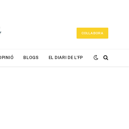
COL·LABORA
OPINIÓ
BLOGS
EL DIARI DE L’FP