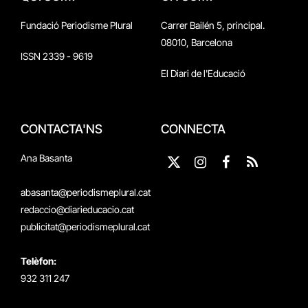
Fundació Periodisme Plural
Carrer Bailén 5, principal.
08010, Barcelona
ISSN 2339 - 9619
El Diari de l'Educació
CONTACTA'NS
CONNECTA
Ana Basanta
X
Instagram
Facebook
RSS
(Twitter)
abasanta@periodismeplural.cat
redaccio@diarieducacio.cat
publicitat@periodismeplural.cat
Telèfon:
932 311 247