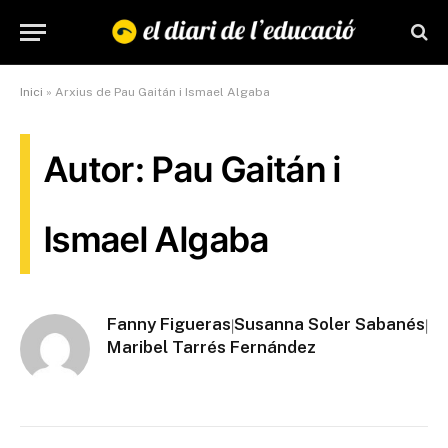
Inici
»
Arxius de Pau Gaitán i Ismael Algaba
Autor: Pau Gaitán i
Ismael Algaba
Fanny Figueras
Susanna Soler Sabanés
|
|
Maribel Tarrés Fernández