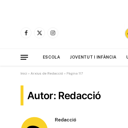
Facebook
X
Instagram
(Twitter)
ESCOLA
JOVENTUT I INFÀNCIA
Inici
»
Arxius de Redacció
»
Pàgina 117
Autor: Redacció
Redacció