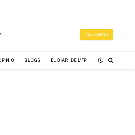
COL·LABORA
OPINIÓ
BLOGS
EL DIARI DE L’FP
r)