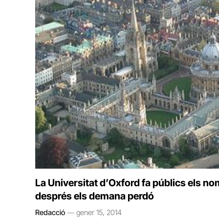
La Universitat d’Oxford fa públics els no
després els demana perdó
Redacció
gener 15, 2014