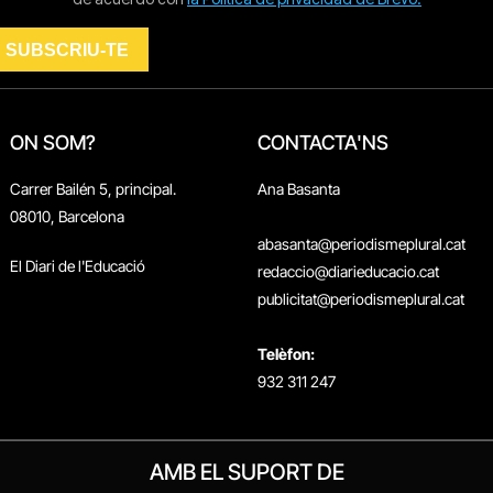
ON SOM?
CONTACTA'NS
Carrer Bailén 5, principal.
Ana Basanta
08010, Barcelona
abasanta@periodismeplural.cat
El Diari de l'Educació
redaccio@diarieducacio.cat
publicitat@periodismeplural.cat
Telèfon:
932 311 247
AMB EL SUPORT DE