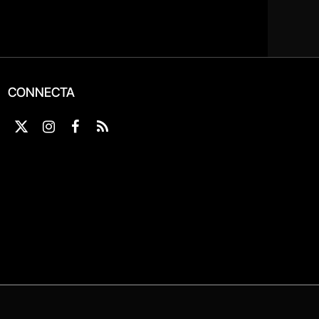
CONNECTA
X
Instagram
Facebook
RSS
(Twitter)