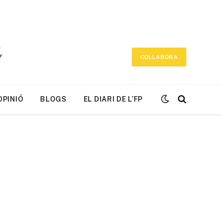
COL·LABORA
OPINIÓ
BLOGS
EL DIARI DE L’FP