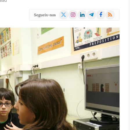
Read
X
Instagram
LinkedIn
Telegram
Facebook
RSS
Segueix-nos
(Twitter)