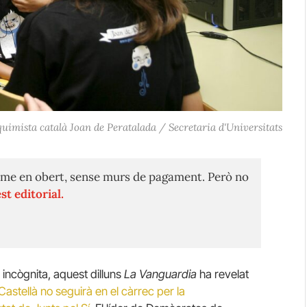
lquimista català Joan de Peratalada / Secretaria d'Universitats
me en obert, sense murs de pagament. Però no
st editorial.
 incògnita, aquest dilluns
La Vanguardia
ha revelat
Castellà no seguirà en el càrrec per la