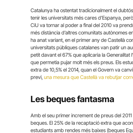
Catalunya ha ostentat tradicionalment el dubtó
tenir les universitats més cares d’Espanya, per
CiU va tornar al poder a final del 2010 va pren
més distància d’altres comunitats autònomes en 
ha anat variant, en el primer any de Castellà co
universitats públiques catalanes van patir un a
petit davant el 67% que aplicaria la Generalitat 
que permetia pujar molt més els preus. Els estu
extra de 10,5% el 2014, quan el Govern va canvi
previ,
una mesura que Castellà va rebutjar corr
Les beques fantasma
Amb el seu primer increment de preus del 2011
beques. El 25% de la recaptació extra que acon
estudiants amb rendes més baixes (beques Equit