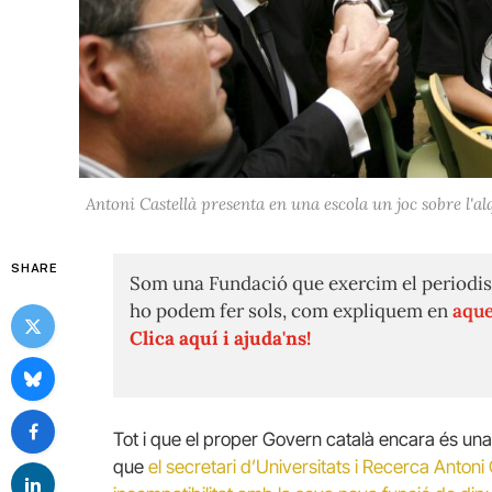
Antoni Castellà presenta en una escola un joc sobre l'a
SHARE
Som una Fundació que exercim el periodis
ho podem fer sols, com expliquem en
aque
Clica aquí i ajuda'ns!
Tot i que el proper Govern català encara és una
que
el secretari d’Universitats i Recerca Antoni 