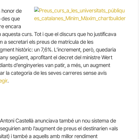
s honor de
ò des que
dre encara
aquesta curs. Tot i que el discurs que ho justificava
m a secretari els preus de matrícula de les
ugment històric: un 7,6%. L’increment, però, quedaria
l’any següent, aprofitant el decret del ministre Wert
diants d’enginyeries van patir, a més, un augment
ar la categoria de les seves carreres sense avís
egir
.
 Antoni Castellà anunciava també un nou sistema de
seguirien amb l’augment de preus el destinarien «als
at) i també a aquells amb millor rendiment