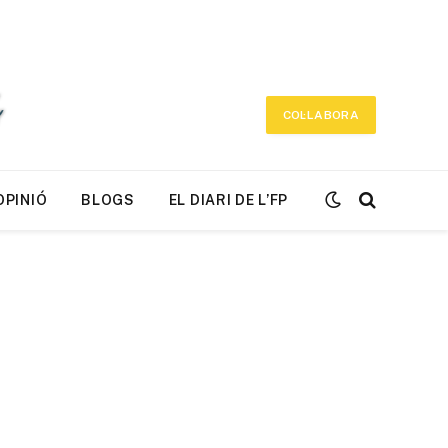
COL·LABORA
OPINIÓ
BLOGS
EL DIARI DE L’FP