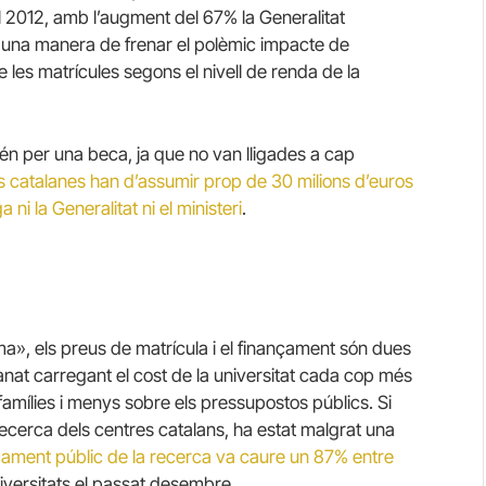
2012, amb l’augment del 67% la Generalitat
una manera de frenar el polèmic impacte de
les matrícules segons el nivell de renda de la
tén per una beca, ja que no van lligades a cap
ts catalanes han d’assumir prop de 30 milions d’euros
 la Generalitat ni el ministeri
.
», els preus de matrícula i el finançament són dues
nat carregant el cost de la universitat cada cop més
famílies i menys sobre els pressupostos públics. Si
recerca dels centres catalans, ha estat malgrat una
nçament públic de la recerca va caure un 87% entre
iversitats el passat desembre.