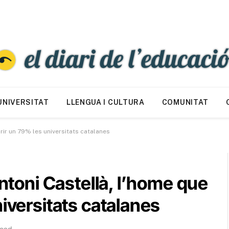
UNIVERSITAT
LLENGUA I CULTURA
COMUNITAT
arir un 79% les universitats catalanes
Antoni Castellà, l’home que
iversitats catalanes