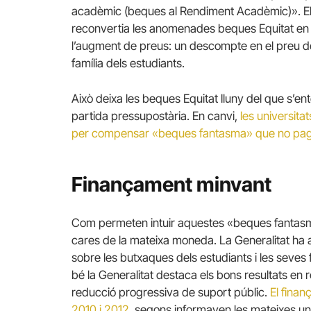
acadèmic (beques al Rendiment Acadèmic)». El 
reconvertia les anomenades beques Equitat en 
l’augment de preus: un descompte en el preu de 
família dels estudiants.
Això deixa les beques Equitat lluny del que s’en
partida pressupostària. En canvi,
les universita
per compensar «beques fantasma» que no paga ni
Finançament minvant
Com permeten intuir aquestes «beques fantasma
cares de la mateixa moneda. La Generalitat ha a
sobre les butxaques dels estudiants i les seves 
bé la Generalitat destaca els bons resultats en 
reducció progressiva de suport públic.
El fina
2010 i 2012
, segons informaven les mateixes un