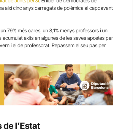
tat de Junts pel Sí
. El líder de Demòcrates de
xa així cinc anys carregats de polèmica al capdavant
s un 79% més cares, un 8,1% menys professors i un
a acumulat èxits en algunes de les seves apostes per
overn i el de professorat. Repassem el seu pas per
 de l’Estat