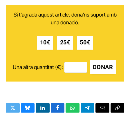
Si t'agrada aquest article, dóna'ns suport amb
una donació.
10€
25€
50€
DONAR
Una altra quantitat (€):
Twitter
Bluesky
LinkedIn
Facebook
WhatsApp
Telegram
Email
Copy
Link