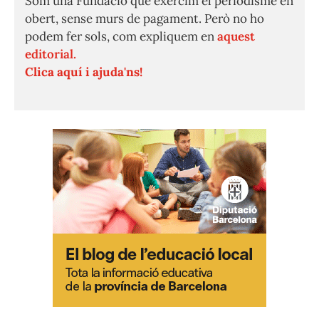
Som una Fundació que exercim el periodisme en
obert, sense murs de pagament. Però no ho
podem fer sols, com expliquem en
aquest
editorial.
Clica aquí i ajuda'ns!