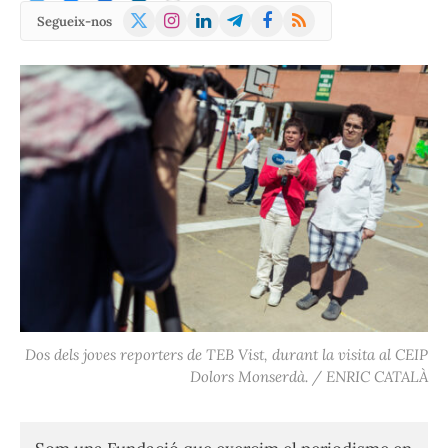
X
Instagram
LinkedIn
Telegram
Facebook
RSS
Segueix-nos
(Twitter)
Dos dels joves reporters de TEB Vist, durant la visita al CEIP
Dolors Monserdà. / ENRIC CATALÀ