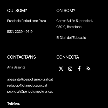
QUI SOM?
ON SOM?
Fundació Periodisme Plural
Carrer Bailén 5, principal.
08010, Barcelona
ISSN 2339 - 9619
El Diari de l'Educació
CONTACTA'NS
CONNECTA
Ana Basanta
X
Instagram
Facebook
RSS
(Twitter)
abasanta@periodismeplural.cat
redaccio@diarieducacio.cat
publicitat@periodismeplural.cat
Telèfon: