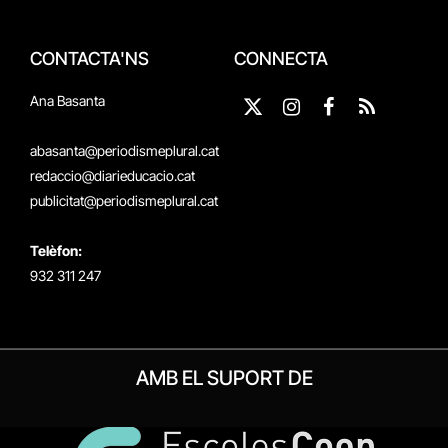
CONTACTA'NS
CONNECTA
Ana Basanta
X
Instagram
Facebook
RSS
(Twitter)
abasanta@periodismeplural.cat
redaccio@diarieducacio.cat
publicitat@periodismeplural.cat
Telèfon:
932 311 247
AMB EL SUPORT DE