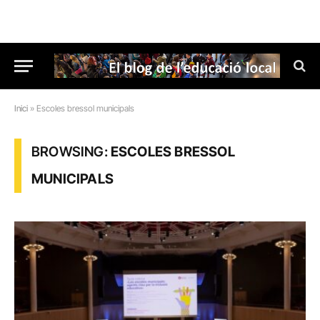
Inici
»
Escoles bressol municipals
BROWSING:
ESCOLES BRESSOL
MUNICIPALS