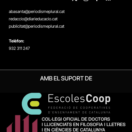
X
Instagram
Facebook
RSS
(Twitter)
abasanta@periodismeplural.cat
redaccio@diarieducacio.cat
publicitat@periodismeplural.cat
Telèfon:
932 311 247
AMB EL SUPORT DE