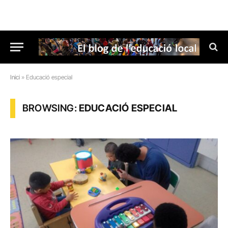
Inici
»
Educació especial
BROWSING:
EDUCACIÓ ESPECIAL