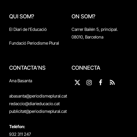
QUI SOM?
ON SOM?
El Diari de l'Educació
Carrer Bailén 5, principal.
08010, Barcelona
Fundació Periodisme Plural
CONTACTA'NS
CONNECTA
Ana Basanta
X
Instagram
Facebook
RSS
(Twitter)
abasanta@periodismeplural.cat
redaccio@diarieducacio.cat
publicitat@periodismeplural.cat
Telèfon:
932 311 247