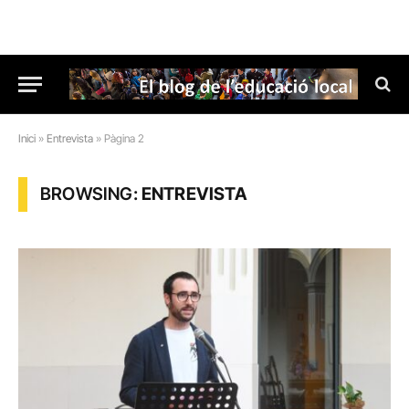
Inici
»
Entrevista
»
Pàgina 2
BROWSING:
ENTREVISTA