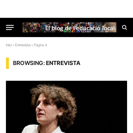
Inici
»
Entrevista
»
Pàgina 4
BROWSING:
ENTREVISTA