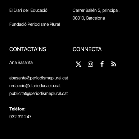
El Diari de l'Educació
Carrer Bailén 5, principal.
08010, Barcelona
Fundació Periodisme Plural
CONTACTA'NS
CONNECTA
Ana Basanta
X
Instagram
Facebook
RSS
(Twitter)
abasanta@periodismeplural.cat
redaccio@diarieducacio.cat
publicitat@periodismeplural.cat
Telèfon:
932 311 247