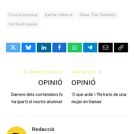
Escola bressol
petita infància
Save The Children
tarifació social
Twitter
Bluesky
LinkedIn
Facebook
WhatsApp
Telegram
Email
Copy
Link
PREVIOUS ARTICLE
NEXT ARTICLE
OPINIÓ
OPINIÓ
Darrere dels contenidors hi
‘O que arde’ i ‘Retrato de una
ha (part) el nostre alumnat
mujer en llamas’
Redacció