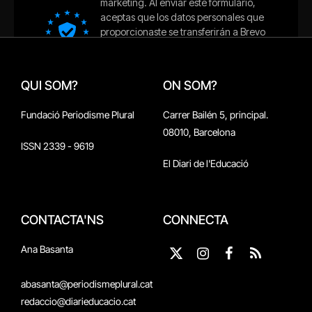
QUI SOM?
ON SOM?
Fundació Periodisme Plural
Carrer Bailén 5, principal.
08010, Barcelona
ISSN 2339 - 9619
El Diari de l'Educació
CONTACTA'NS
CONNECTA
Ana Basanta
X
Instagram
Facebook
RSS
(Twitter)
abasanta@periodismeplural.cat
redaccio@diarieducacio.cat