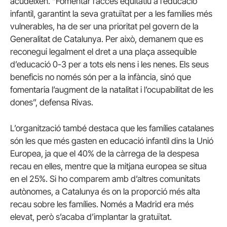
acudeixen. “Fomentar l’accés equitatiu a l’educació
infantil, garantint la seva gratuïtat per a les famílies més
vulnerables, ha de ser una prioritat pel govern de la
Generalitat de Catalunya. Per això, demanem que es
reconegui legalment el dret a una plaça assequible
d’educació 0-3 per a tots els nens i les nenes. Els seus
beneficis no només són per a la infància, sinó que
fomentaria l’augment de la natalitat i l’ocupabilitat de les
dones”, defensa Rivas.
L’organització també destaca que les famílies catalanes
són les que més gasten en educació infantil dins la Unió
Europea, ja que el 40% de la càrrega de la despesa
recau en elles, mentre que la mitjana europea se situa
en el 25%. Si ho comparem amb d’altres comunitats
autònomes, a Catalunya és on la proporció més alta
recau sobre les famílies. Només a Madrid era més
elevat, però s’acaba d’implantar la gratuïtat.