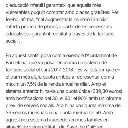
d’educació infantil i garanteixi que aquells més
vulnerables puguin comptar amb places gratuïtes. Per
fer-ho, afirma, “cal augmentar la inversió i ampliar
l’oferta pública de places a partir de les necessitats
educatives i garantint l’equitat a través de la tarifació
social”.
En aquest sentit, posa com a exemple l’Ajuntament de
Barcelona, que va posar en marxa un sistema de
tarifació social el curs 2017-2018. “Es va establir que en
el tram més alt, la quota arribés a representar com a
màxim un 7,5% de la renda anual familiar. Amb el
sistema anterior hi havia una quota única (289,30 euros)
amb bonificacions del 30, el 80 i el 90% amb un informe
previ de serveis socials. Ara hi ha una quota màxima de
395 euros mensuals i una quota mínima de 50. Amb
aquest nou sistema hi accedeixen més famílies en
situació de vulnerabilitat”, diu Save the Children.