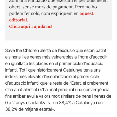
Som una Fundació que exercim el periodisme en
obert, sense murs de pagament. Però no ho
podem fer sols, com expliquem en
aquest
editorial.
Clica aquí i ajuda'ns!
Save the Children alerta de l’exclusió que estan patint
els nens i les nenes més vulnerables a l’hora d’accedir
en igualtat a les places en el primer cicle d’educació
infantil. Tot i que històricament Catalunya tenia uns
índexs més elevats d’escolarització al primer cicle
d’educació infantil que la resta de l’Estat, el creixement
s’ha anat alentint i s’ha anat produint una convergència
fins arribar avui a valors molt similars de nens i nenes de
0 a 2 anys escolaritzats –un 38,4% a Catalunya i un
38,2% de mitjana estatal–.