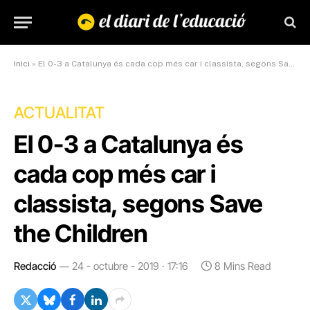
Inici
»
El 0-3 a Catalunya és cada cop més car i classista, segons Save the Children
ACTUALITAT
El 0-3 a Catalunya és
cada cop més car i
classista, segons Save
the Children
Redacció
24 - octubre - 2019 · 17:16
8 Mins Read