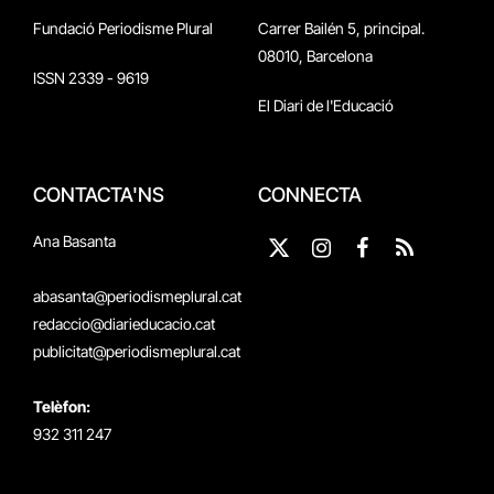
Fundació Periodisme Plural
Carrer Bailén 5, principal.
08010, Barcelona
ISSN 2339 - 9619
El Diari de l'Educació
CONTACTA'NS
CONNECTA
Ana Basanta
X
Instagram
Facebook
RSS
(Twitter)
abasanta@periodismeplural.cat
redaccio@diarieducacio.cat
publicitat@periodismeplural.cat
Telèfon:
932 311 247