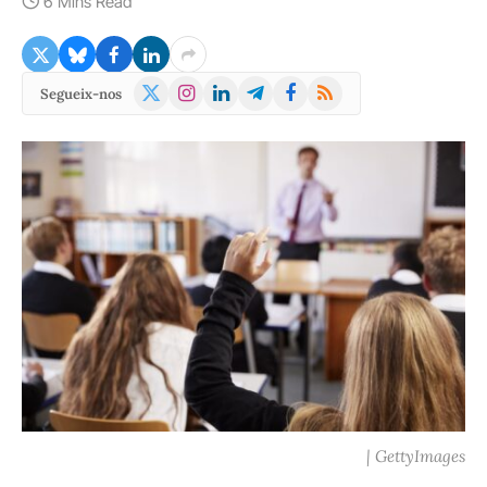
6 Mins Read
X
Instagram
LinkedIn
Telegram
Facebook
RSS
Segueix-nos
(Twitter)
| GettyImages