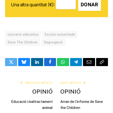
DONAR
Una altra quantitat (€):
concerts educatius
Escola concertada
Save The Children
Segregació
Twitter
Bluesky
LinkedIn
Facebook
WhatsApp
Telegram
Email
Copy
Link
PREVIOUS ARTICLE
NEXT ARTICLE
OPINIÓ
OPINIÓ
Educació i maltractament
Arran de l’informe de Save
animal
the Children