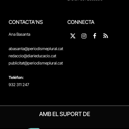
CONTACTA'NS
CONNECTA
Ana Basanta
X
Instagram
Facebook
RSS
(Twitter)
abasanta@periodismeplural.cat
redaccio@diarieducacio.cat
publicitat@periodismeplural.cat
Telèfon:
932 311 247
AMB EL SUPORT DE