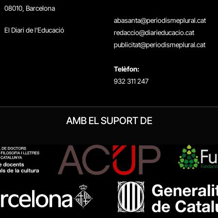
08010, Barcelona
abasanta@periodismeplural.cat
El Diari de l'Educació
redaccio@diarieducacio.cat
publicitat@periodismeplural.cat
Telèfon:
932 311 247
AMB EL SUPORT DE