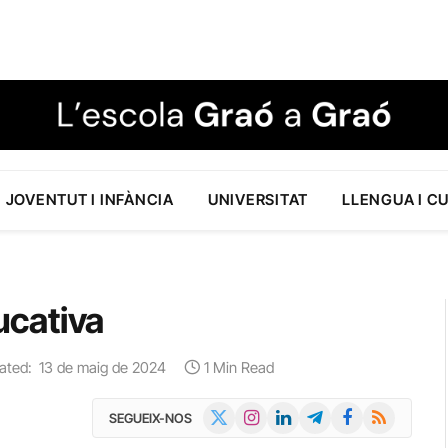
JOVENTUT I INFÀNCIA
UNIVERSITAT
LLENGUA I C
cativa
ated:
13 de maig de 2024
1 Min Read
X
Instagram
LinkedIn
Telegram
Facebook
RSS
SEGUEIX-NOS
(Twitter)