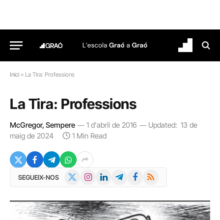
Inici
»
La Tira: Professions
La Tira: Professions
McGregor, Sempere
1 d'abril de 2016
Updated:
13 de
maig de 2024
1 Min Read
X
Instagram
LinkedIn
Telegram
Facebook
RSS
SEGUEIX-NOS
(Twitter)