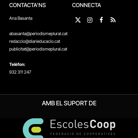
CONTACTA'NS
CONNECTA
Ana Basanta
X
Instagram
Facebook
RSS
(Twitter)
abasanta@periodismeplural.cat
redaccio@diarieducacio.cat
publicitat@periodismeplural.cat
Telèfon:
932 311 247
AMB EL SUPORT DE