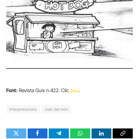
Font:
Revista Guix n.422. Clic
aquí
.
Interpretacions
visió del món
Twitter
Facebook
Telegram
WhatsApp
LinkedIn
Copy