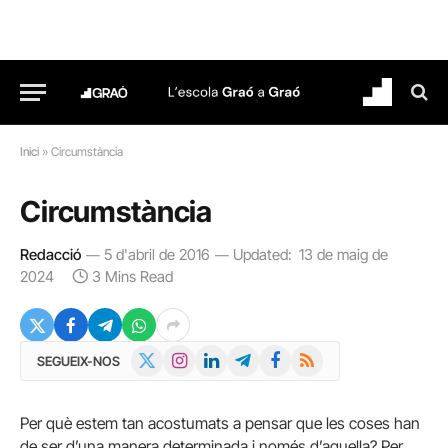
Inici
»
Circumstància
Circumstància
Redacció
5 d'abril de 2016
Updated:
13 de maig de
2024
3 Mins Read
X
Instagram
LinkedIn
Telegram
Facebook
RSS
SEGUEIX-NOS
(Twitter)
Per què estem tan acostumats a pensar que les coses han
de ser d’una manera determinada i només d’aquella? Per