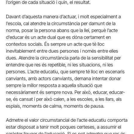
l’origen de cada situació i quin, el resultat.
Davant d’aquesta manera d’actuar, i molt especialment a
l’escola, cal atendre la circumstància per damunt de la
norma, posar la persona abans que la llei, perquè l’acte
d’educar és un acte dual que es dóna certament en
contextos socials. És sempre un acte que té lloc
inevitablement entre dues persones i només entre elles
dues. Atendre la circumstància parla de la sensibilitat per
entendre que res és repetible, ni les situacions, ni les
persones. L’acte educatiu, que sempre té lloc en escenaris
canviants, amb actors canviants, demana intentar donar
sempre la millor resposta a aquella situació que
necessàriament és sempre nova. Per això, educar, educar-
se, és cansat i per això calen, a les escoles, a les llars, als
esplais, moments de calma, moments de pausa.
Admetre el valor circumstancial de l’acte educatiu comporta
estar disposat a tenir molt poques certeses, a assumir el
caràcter lleuger de l’educació. Si es pot admetre que res és