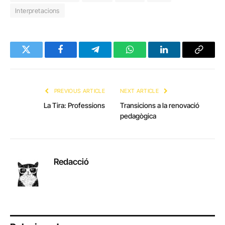
Interpretacions
Twitter
Facebook
Telegram
WhatsApp
LinkedIn
Copy
Link
PREVIOUS ARTICLE
NEXT ARTICLE
La Tira: Professions
Transicions a la renovació
pedagògica
Redacció