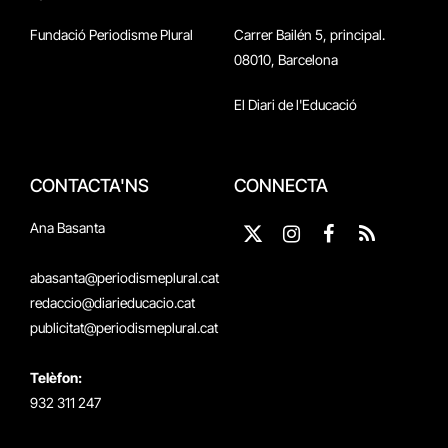
Fundació Periodisme Plural
Carrer Bailén 5, principal.
08010, Barcelona
El Diari de l'Educació
CONTACTA'NS
CONNECTA
Ana Basanta
X
Instagram
Facebook
RSS
(Twitter)
abasanta@periodismeplural.cat
redaccio@diarieducacio.cat
publicitat@periodismeplural.cat
Telèfon:
932 311 247