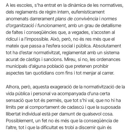
A les escoles, s’ha entrat en la dinàmica de les normatives,
dels reglaments de règim intern, eufemísticament
anomenats darrerament
plans de convivència
i
normes
d’organització i funcionament
, amb un grau de detallisme
de faltes i conseqüències que, a vegades, s’acosten al
ridícul i a l’impossible. Això, però, no és res més que el
mateix que passa a l’esfera social i pública. Absolutament
tot ha d’estar normativitzat, reglamentat amb un sistema
acurat de càstigs i sancions. Mireu, si no, les ordenances
municipals d’alguna població que pretenen prohibir
aspectes tan quotidians com fins i tot menjar al carrer.
Alhora, però, aquesta exageració de la normativització de la
vida pública i personal va acompanyada d’una certa
sensació que tot és permès, que tot s’hi val, que no hi ha
límits per al comportament de cadascú i que la suposada
llibertat individual està per damunt de qualsevol cosa.
Possiblement, un fet no és més que la conseqüència de
l’altre, tot i que la dificultat es trobi a discernir quin és