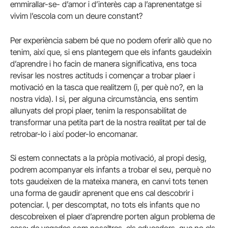
emmirallar-se- d’amor i d’interès cap a l’aprenentatge si
vivim l’escola com un deure constant?
Per experiència sabem bé que no podem oferir allò que no
tenim, així que, si ens plantegem que els infants gaudeixin
d’aprendre i ho facin de manera significativa, ens toca
revisar les nostres actituds i començar a trobar plaer i
motivació en la tasca que realitzem (i, per què no?, en la
nostra vida). I si, per alguna circumstància, ens sentim
allunyats del propi plaer, tenim la responsabilitat de
transformar una petita part de la nostra realitat per tal de
retrobar-lo i així poder-lo encomanar.
Si estem connectats a la pròpia motivació, al propi desig,
podrem acompanyar els infants a trobar el seu, perquè no
tots gaudeixen de la mateixa manera, en canvi tots tenen
una forma de gaudir aprenent que ens cal descobrir i
potenciar. I, per descomptat, no tots els infants que no
descobreixen el plaer d’aprendre porten algun problema de