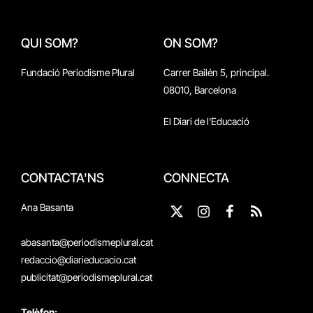
QUI SOM?
ON SOM?
Fundació Periodisme Plural
Carrer Bailén 5, principal.
08010, Barcelona
El Diari de l'Educació
CONTACTA'NS
CONNECTA
Ana Basanta
X
Instagram
Facebook
RSS
(Twitter)
abasanta@periodismeplural.cat
redaccio@diarieducacio.cat
publicitat@periodismeplural.cat
Telèfon: