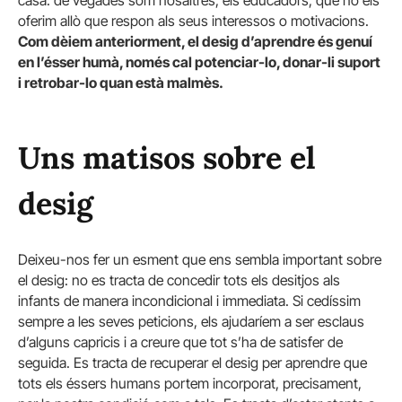
casa: de vegades som nosaltres, els educadors, que no els
oferim allò que respon als seus interessos o motivacions.
Com dèiem anteriorment, el desig d’aprendre és genuí
en l’ésser humà, només cal potenciar-lo, donar-li suport
i retrobar-lo quan està malmès.
Uns matisos sobre el
desig
Deixeu-nos fer un esment que ens sembla important sobre
el desig: no es tracta de concedir tots els desitjos als
infants de manera incondicional i immediata. Si cedíssim
sempre a les seves peticions, els ajudaríem a ser esclaus
d’alguns capricis i a creure que tot s’ha de satisfer de
seguida. Es tracta de recuperar el desig per aprendre que
tots els éssers humans portem incorporat, precisament,