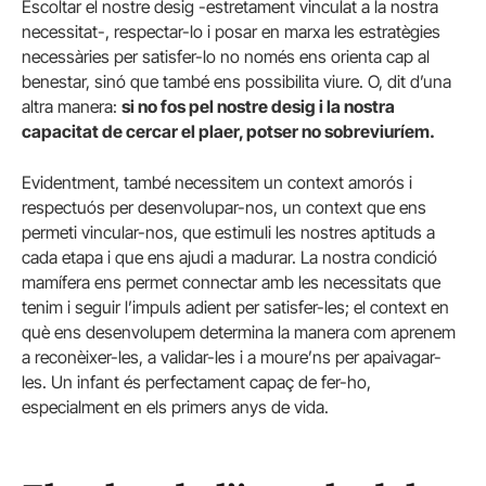
Escoltar el nostre desig -estretament vinculat a la nostra
necessitat-, respectar-lo i posar en marxa les estratègies
necessàries per satisfer-lo no només ens orienta cap al
benestar, sinó que també ens possibilita viure. O, dit d’una
altra manera:
si no fos pel nostre desig i la nostra
capacitat de cercar el plaer, potser no sobreviuríem.
Evidentment, també necessitem un context amorós i
respectuós per desenvolupar-nos, un context que ens
permeti vincular-nos, que estimuli les nostres aptituds a
cada etapa i que ens ajudi a madurar. La nostra condició
mamífera ens permet connectar amb les necessitats que
tenim i seguir l’impuls adient per satisfer-les; el context en
què ens desenvolupem determina la manera com aprenem
a reconèixer-les, a validar-les i a moure’ns per apaivagar-
les. Un infant és perfectament capaç de fer-ho,
especialment en els primers anys de vida.