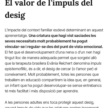
El valor de l’impuls del
desig
L’impacte del context familiar esdevé determinant en aquest
aprenentatge.
Una criatura que hagi vist saciades les
seves necessitats molt probablement ha pogut
vincular-se i regular-se des del punt de vista emocional.
El fet que el desenvolupament d’una nena o d’un nen hagi
tingut lloc de manera adequada permet que sorgeixi allò
que la terapeuta brasilera Evânia Reichert denomina
impuls
epistemofíl·lic
, és a dir, el desig de cercar (o l’amor per) el
coneixement. Molt probablement, totes les persones que
treballem en educació compartirem la idea que, en general,
un infant que ha pogut desenvolupar-se sense entrebancs
té més facilitat i més disposició per aprendre.
A les persones adultes ens toca protegir aquest desig,
aquest impuls de vida que les criatures porten incorporat