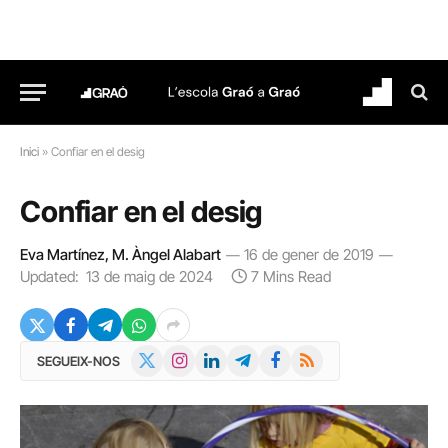
Inici
»
Confiar en el desig
Confiar en el desig
Eva Martínez, M. Àngel Alabart
16 de gener de 2019
Updated:
13 de maig de 2024
7 Mins Read
X
Instagram
LinkedIn
Telegram
Facebook
RSS
SEGUEIX-NOS
(Twitter)