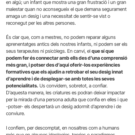
en algú; un infant que mostra una gran frustració i un gran
malestar quan no aconsegueix el que demana segurament
amaga un desig i una necessitat de sentir-se vist o
reconegut per les altres persones.
És clar que, com a mestres, no podem reparar alguns
aprenentatges antics dels nostres infants, ni podem ser els
seus terapeutes ni psicòlegs. En canvi, el
que sí que
podem fer és connectar amb ells des d’una comprensió
més gran, i potser des d’aquí oferir-los experiències
formatives que els ajudin a retrobar el seu desig innat
d’aprendre i de desplegar-se amb totes les seves
potencialitats.
Us convidem, sobretot, a confiar.
D’aquesta manera, les criatures es podran deixar impactar
per la mirada d’una persona adulta que confia en elles i que
-potser- els despertarà un desig adormit d’aprendre i de
conviure.
I confiem, per descomptat, en nosaltres com a humans
més que en algunes ideologies, teories o paradigmes.