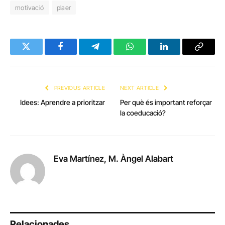
motivació
plaer
Twitter
Facebook
Telegram
WhatsApp
LinkedIn
Copy
Link
PREVIOUS ARTICLE
NEXT ARTICLE
Idees: Aprendre a prioritzar
Per què és important reforçar
la coeducació?
Eva Martínez, M. Àngel Alabart
Relacionades