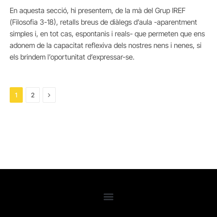
En aquesta secció, hi presentem, de la mà del Grup IREF
(Filosofia 3-18), retalls breus de diàlegs d’aula -aparentment
simples i, en tot cas, espontanis i reals- que permeten que ens
adonem de la capacitat reflexiva dels nostres nens i nenes, si
els brindem l’oportunitat d’expressar-se.
Next
1
2