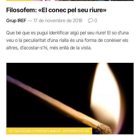
Filosofem: «El conec pel seu riure»
Grup IREF
17 de novembre de 2016
0
Que bé que es pugui identificar algú pel seu riure! El so d’una
veu o la peculiaritat d’una rialla és una forma de conèixer els
altres, d’acostar-s’hi, més enllà de la vista.
ESTRATÈGIES D'ENSENYAMENT-APRENENTATGE