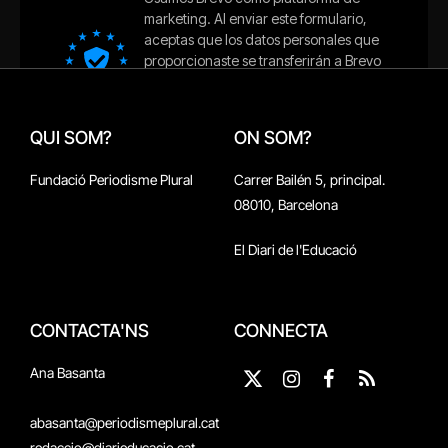
QUI SOM?
ON SOM?
Fundació Periodisme Plural
Carrer Bailén 5, principal.
08010, Barcelona
El Diari de l'Educació
CONTACTA'NS
CONNECTA
Ana Basanta
X
Instagram
Facebook
RSS
(Twitter)
abasanta@periodismeplural.cat
redaccio@diarieducacio.cat