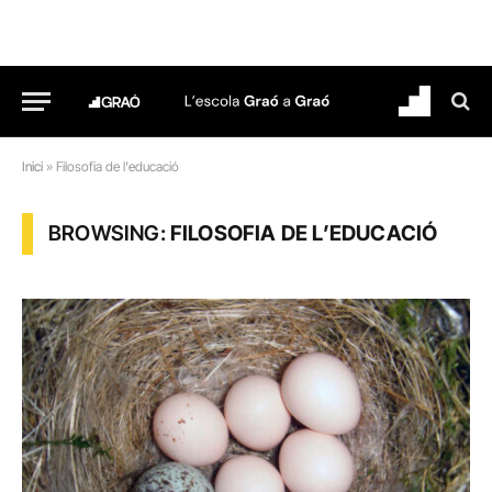
Inici
»
Filosofia de l'educació
BROWSING:
FILOSOFIA DE L’EDUCACIÓ