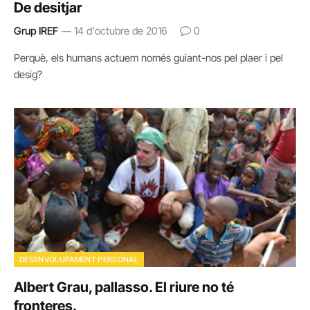
De desitjar
Grup IREF
14 d'octubre de 2016
0
Perquè, els humans actuem només guiant-nos pel plaer i pel
desig?
DESENVOLUPAMENT PERSONAL
Albert Grau, pallasso. El riure no té
fronteres.