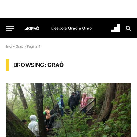
Inici
»
Graó
»
Pàgina 4
BROWSING:
GRAÓ