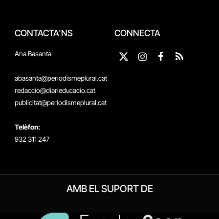
CONTACTA'NS
CONNECTA
Ana Basanta
X
Instagram
Facebook
RSS
(Twitter)
abasanta@periodismeplural.cat
redaccio@diarieducacio.cat
publicitat@periodismeplural.cat
Telèfon:
932 311 247
AMB EL SUPORT DE