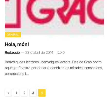
GENERAL
Hola, món!
Redacció
23 d'abril de 2014
0
Benvolgudes lectores i benvolguts lectors. Des de Graó obrim
aquesta finestra per donar a conèixer les mirades, sensacions,
percepcions i…
Previous
1
2
3
4