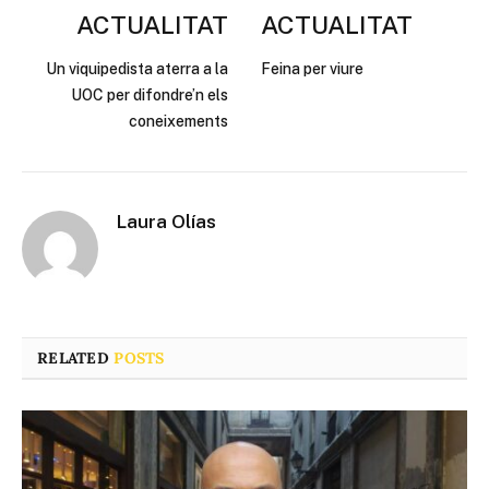
ACTUALITAT
ACTUALITAT
Un viquipedista aterra a la
Feina per viure
UOC per difondre’n els
coneixements
Laura Olías
RELATED
POSTS