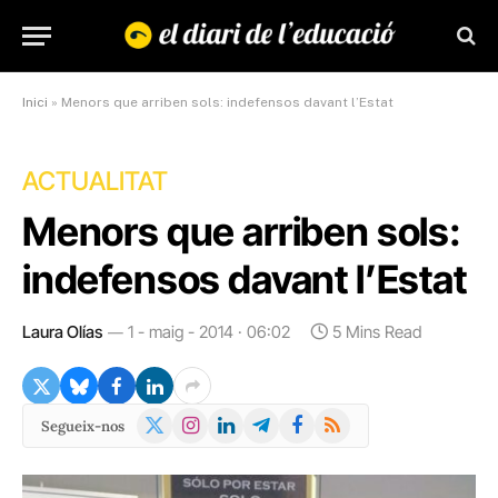
Inici
»
Menors que arriben sols: indefensos davant l’Estat
ACTUALITAT
Menors que arriben sols:
indefensos davant l’Estat
Laura Olías
1 - maig - 2014 · 06:02
5 Mins Read
X
Instagram
LinkedIn
Telegram
Facebook
RSS
Segueix-nos
(Twitter)