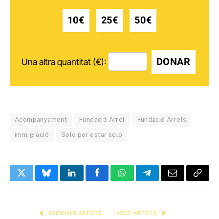
10€
25€
50€
DONAR
Una altra quantitat (€):
Acompanyament
Fundació Arrel
Fundació Arrels
immigració
Solo por estar solo
Twitter
Bluesky
LinkedIn
Facebook
WhatsApp
Telegram
Email
Copy
Link
PREVIOUS ARTICLE
NEXT ARTICLE