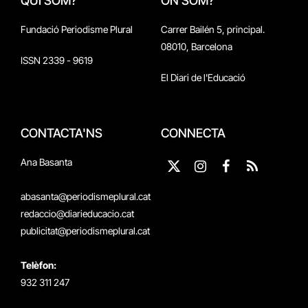
QUI SOM?
ON SOM?
Fundació Periodisme Plural
Carrer Bailén 5, principal.
08010, Barcelona
ISSN 2339 - 9619
El Diari de l'Educació
CONTACTA'NS
CONNECTA
Ana Basanta
X
Instagram
Facebook
RSS
(Twitter)
abasanta@periodismeplural.cat
redaccio@diarieducacio.cat
publicitat@periodismeplural.cat
Telèfon:
932 311 247