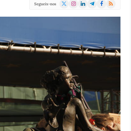
X
Instagram
LinkedIn
Telegram
Facebook
RSS
Segueix-nos
(Twitter)