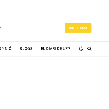
COL·LABORA
OPINIÓ
BLOGS
EL DIARI DE L’FP