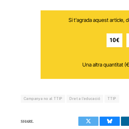
Si t'agrada aquest article,
10€
Una altra quantitat (€
Campanya no al TTIP
Dret a l'educació
TTIP
SHARE.
Twitter
Bluesky