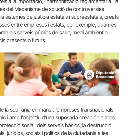
zels a la importació, l’harmonització reglamentària i la
lès del Mecanisme de solució de controvèrsies
els sistemes de justícia estatals i supraestatals, creats
ressos entre empreses i estats, per exemple, quan les
amb els serveis públics de salut, medi ambient o
cis presents o futurs.
t de la sobirania en mans d’empreses transnacionals.
mic i amb l’objectiu d’una suposada creació de llocs
protecció social, dels serveis bàsics, la destrucció
 jurídics, socials i polítics de la ciutadania a les