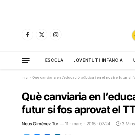
Facebook
X
Instagram
(Twitter)
ESCOLA
JOVENTUT I INFÀNCIA
Inici
»
Què canviaria en l’educació pública i en el nostre futur si 
Què canviaria en l’educa
futur si fos aprovat el T
Neus Giménez Tur
11 - març - 2015 · 07:24
3 Min