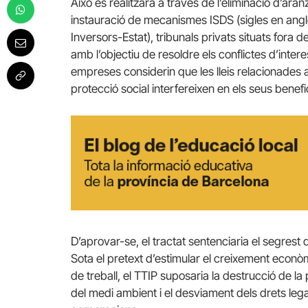
Això es realitzarà a través de l’eliminació d’aran
instauració de mecanismes ISDS (sigles en ang
Inversors-Estat), tribunals privats situats fora d
amb l’objectiu de resoldre els conflictes d’inte
empreses considerin que les lleis relacionades 
protecció social interfereixen en els seus benefi
D’aprovar-se, el tractat sentenciaria el segres
Sota el pretext d’estimular el creixement econò
de treball, el TTIP suposaria la destrucció de la 
del medi ambient i el desviament dels drets legals,