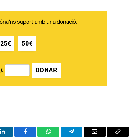
 dóna'ns suport amb una donació.
25€
50€
DONAR
):
LinkedIn
Facebook
WhatsApp
Telegram
Email
Copy