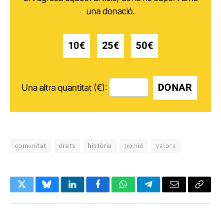
una donació.
10€
25€
50€
DONAR
Una altra quantitat (€):
comunitat
drets
història
opinió
valors
Twitter
Bluesky
LinkedIn
Facebook
WhatsApp
Telegram
Email
Copy
Link