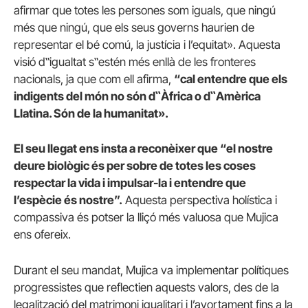
afirmar que totes les persones som iguals, que ningú
més que ningú, que els seus governs haurien de
representar el bé comú, la justícia i l’equitat». Aquesta
visió d‟igualtat s‟estén més enllà de les fronteres
nacionals, ja que com ell afirma,
“cal entendre que els
indigents del món no són d‟Àfrica o d‟Amèrica
Llatina. Són de la humanitat».
El seu llegat ens insta a reconèixer que “el nostre
deure biològic és per sobre de totes les coses
respectar la vida i impulsar-la i entendre que
l’espècie és nostre”.
Aquesta perspectiva holística i
compassiva és potser la lliçó més valuosa que Mujica
ens ofereix.
Durant el seu mandat, Mujica va implementar polítiques
progressistes que reflectien aquests valors, des de la
legalització del matrimoni igualitari i l’avortament fins a la