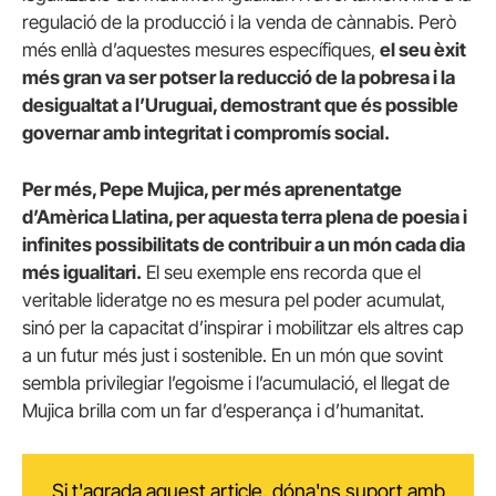
regulació de la producció i la venda de cànnabis. Però
més enllà d’aquestes mesures específiques,
el seu èxit
més gran va ser potser la reducció de la pobresa i la
desigualtat a l’Uruguai, demostrant que és possible
governar amb integritat i compromís social.
Per més, Pepe Mujica, per més aprenentatge
d’Amèrica Llatina, per aquesta terra plena de poesia i
infinites possibilitats de contribuir a un món cada dia
més igualitari.
El seu exemple ens recorda que el
veritable lideratge no es mesura pel poder acumulat,
sinó per la capacitat d’inspirar i mobilitzar els altres cap
a un futur més just i sostenible. En un món que sovint
sembla privilegiar l’egoisme i l’acumulació, el llegat de
Mujica brilla com un far d’esperança i d’humanitat.
Si t'agrada aquest article, dóna'ns suport amb