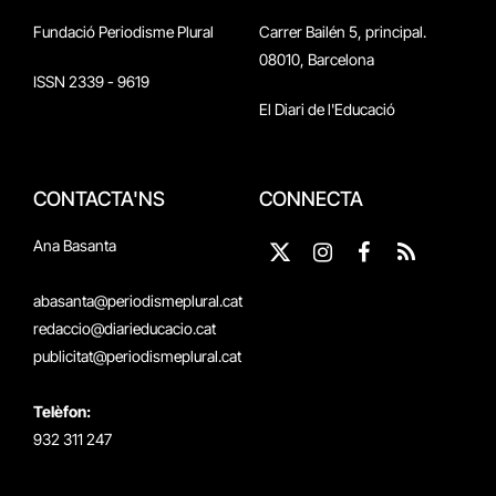
Fundació Periodisme Plural
Carrer Bailén 5, principal.
08010, Barcelona
ISSN 2339 - 9619
El Diari de l'Educació
CONTACTA'NS
CONNECTA
Ana Basanta
X
Instagram
Facebook
RSS
(Twitter)
abasanta@periodismeplural.cat
redaccio@diarieducacio.cat
publicitat@periodismeplural.cat
Telèfon:
932 311 247