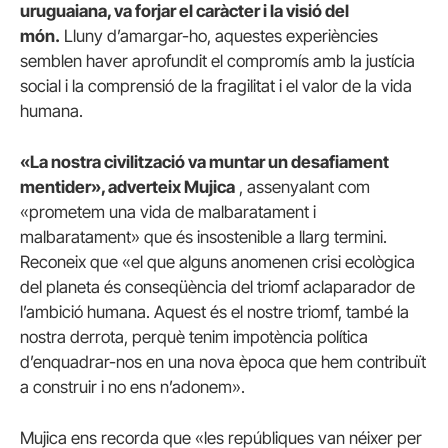
uruguaiana, va forjar el caràcter i la visió del
món.
Lluny d’amargar-ho, aquestes experiències
semblen haver aprofundit el compromís amb la justícia
social i la comprensió de la fragilitat i el valor de la vida
humana.
«La nostra civilització va muntar un desafiament
mentider», adverteix Mujica
, assenyalant com
«prometem una vida de malbaratament i
malbaratament» que és insostenible a llarg termini.
Reconeix que «el que alguns anomenen crisi ecològica
del planeta és conseqüència del triomf aclaparador de
l’ambició humana. Aquest és el nostre triomf, també la
nostra derrota, perquè tenim impotència política
d’enquadrar-nos en una nova època que hem contribuït
a construir i no ens n’adonem».
Mujica ens recorda que «les repúbliques van néixer per