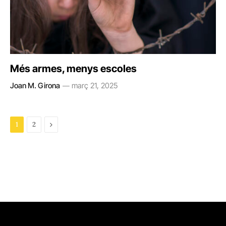
Més armes, menys escoles
Joan M. Girona
març 21, 2025
Next
1
2