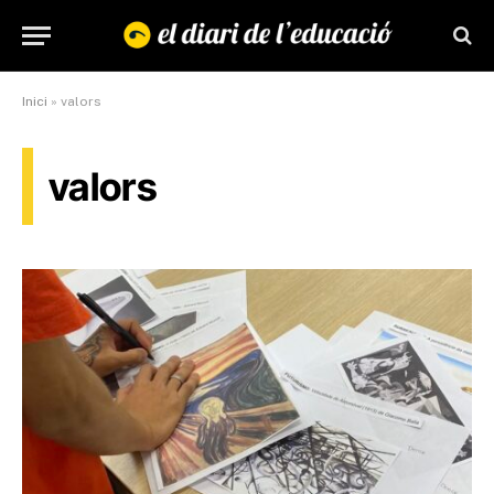
Inici
»
valors
valors