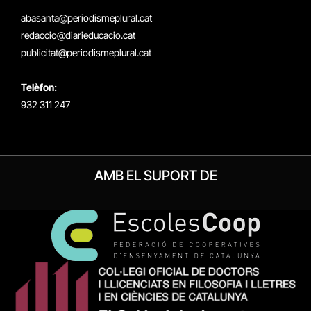
(Twitter)
abasanta@periodismeplural.cat
redaccio@diarieducacio.cat
publicitat@periodismeplural.cat
Telèfon:
932 311 247
AMB EL SUPORT DE