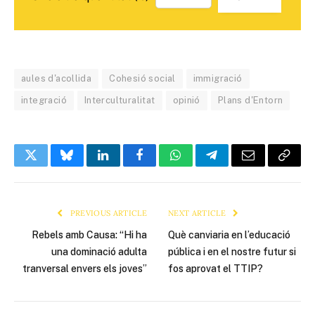
aules d'acollida
Cohesió social
immigració
integració
Interculturalitat
opinió
Plans d'Entorn
Twitter
Bluesky
LinkedIn
Facebook
WhatsApp
Telegram
Email
Copy
Link
PREVIOUS ARTICLE
NEXT ARTICLE
Rebels amb Causa: “Hi ha
Què canviaria en l’educació
una dominació adulta
pública i en el nostre futur si
tranversal envers els joves”
fos aprovat el TTIP?