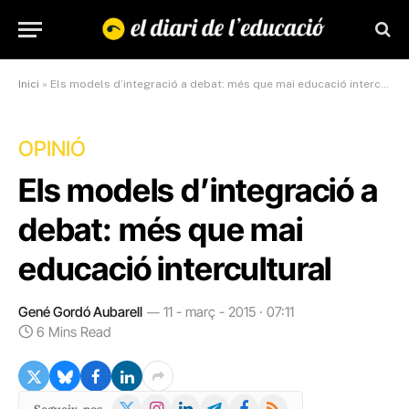
Inici
»
Els models d’integració a debat: més que mai educació intercultural
OPINIÓ
Els models d’integració a
debat: més que mai
educació intercultural
Gené Gordó Aubarell
11 - març - 2015 · 07:11
6 Mins Read
X
Instagram
LinkedIn
Telegram
Facebook
RSS