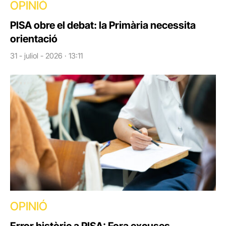
OPINIÓ
PISA obre el debat: la Primària necessita
orientació
31 - juliol - 2026 · 13:11
OPINIÓ
Error històric a PISA: Fora excuses