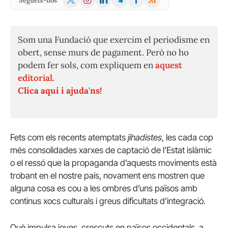
Segueix-nos
(Twitter)
Som una Fundació que exercim el periodisme en
obert, sense murs de pagament. Però no ho
podem fer sols, com expliquem en
aquest
editorial.
Clica aquí i ajuda'ns!
Fets com els recents atemptats
jihadistes
, les cada cop
més consolidades xarxes de captació de l’Estat islàmic
o el ressó que la propaganda d’aquests moviments està
trobant en el nostre país, novament ens mostren que
alguna cosa es cou a les ombres d’uns països amb
continus xocs culturals i greus dificultats d’integració.
Què impulsa joves, crescuts en països occidentals, a