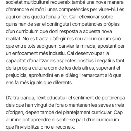
societat multicultural requereix també una nova manera
d’entendre el món i unes competències per viure-hi. I és
aquí on ens queda feina a fer. Cal reflexionar sobre
quins han de ser el continguts i competències pròpies
d’un currículum que doni resposta a aquesta nova
realitat. No es tracta d’afegir res nou al currículum sinó
que entre tots sapiguem canviar la mirada, apostant per
un enfocament més inclusiu. Cal desenvolupar la
capacitat d’analitzar els aspectes positius i negatius tant
de la pròpia cultura com de les dels altres, superant el
prejudicis, aprofundint en el diàleg i remarcant allò que
ens fa més iguals que diferents.
D’altra banda, l’èxit educatiu i el sentiment de pertinença
dels que han vingut de fora o mantenen les seves arrels
d’origen, depèn també del plantejament curricular. Cap
alumne pot aprendre ni sentir-se part d’un currículum
que l’invisibilitza o no el reconeix.