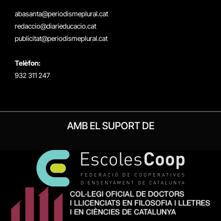
(Twitter)
abasanta@periodismeplural.cat
redaccio@diarieducacio.cat
publicitat@periodismeplural.cat
Telèfon:
932 311 247
AMB EL SUPORT DE