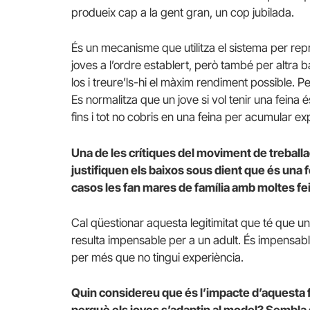
produeix cap a la gent gran, un cop jubilada.
És un mecanisme que utilitza el sistema per rep
joves a l’ordre establert, però també per altra 
los i treure’ls-hi el màxim rendiment possible. 
Es normalitza que un jove si vol tenir una feina 
fins i tot no cobris en una feina per acumular ex
Una de les crítiques del moviment de treball
justifiquen els baixos sous dient que és una f
casos les fan mares de família amb moltes fe
Cal qüestionar aquesta legitimitat que té que u
resulta impensable per a un adult. És impensab
per més que no tingui experiència.
Quin considereu que és l’impacte d’aquesta 
perquè els joves s’adaptin al model? Sembla