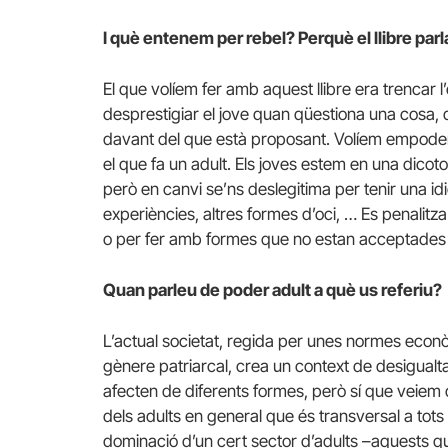
I què entenem per rebel? Perquè el llibre par
El que volíem fer amb aquest llibre era trencar l
desprestigiar el jove quan qüestiona una cosa, qu
davant del que està proposant. Volíem empoderar
el que fa un adult. Els joves estem en una dicot
però en canvi se’ns deslegitima per tenir una idi
experiències, altres formes d’oci, … Es penalitz
o per fer amb formes que no estan acceptades en
Quan parleu de poder adult a què us referiu?
L’actual societat, regida per unes normes econò
gènere patriarcal, crea un context de desigualt
afecten de diferents formes, però sí que veiem
dels adults en general que és transversal a tots 
dominació d’un cert sector d’adults –aquests q