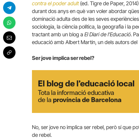
contra el poder adult
(ed. Tigre de Paper, 2014).
durant dos anys en què van voler abordar qüesti
dominació adulta des de les seves experiències 
sociologia, la ciència política, la geografia i l
tractant amb un blog a
El Diari de l’Educació
. P
educació amb Albert Martín, un dels autors del l
Ser jove implica ser rebel?
No, ser jove no implica ser rebel, però sí que po
de rebel.