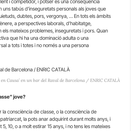
ent i competidor, i potser és una conseqüència
en uns tabús d’inseguretats personals als joves que
ietuds, dubtes, pors, vergonya, … En tots els àmbits
 gènere, a perspectives laborals, d’habitatge,
 els mateixos problemes, inseguretats i pors. Quan
ectiva que hi ha una dominació adulta o una
sal a tots i totes i no només a una persona
ls en Causa’ en un bar del Raval de Barcelona / ENRIC CATALÀ
lasse” jove?
 la consciència de classe, o la consciència de
patriarcat, la pots anar adquirint durant molts anys, i
 5, 10, o a molt estirar 15 anys, i no tens les mateixes