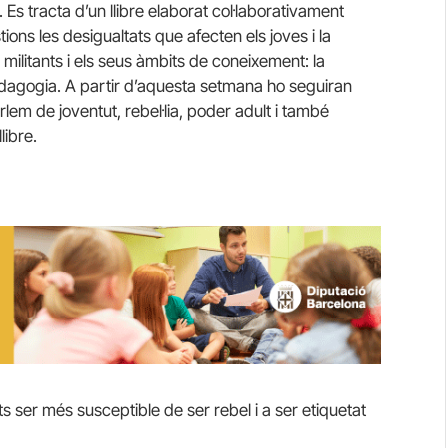
 Es tracta d’un llibre elaborat col·laborativament
ons les desigualtats que afecten els joves i la
militants i els seus àmbits de coneixement: la
a pedagogia. A partir d’aquesta setmana ho seguiran
arlem de joventut, rebel·lia, poder adult i també
libre.
ts ser més susceptible de ser rebel i a ser etiquetat