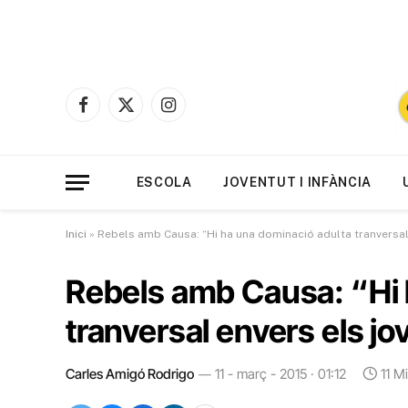
Facebook
X
Instagram
(Twitter)
ESCOLA
JOVENTUT I INFÀNCIA
Inici
»
Rebels amb Causa: “Hi ha una dominació adulta tranversal
Rebels amb Causa: “Hi 
tranversal envers els jo
Carles Amigó Rodrigo
11 - març - 2015 · 01:12
11 M