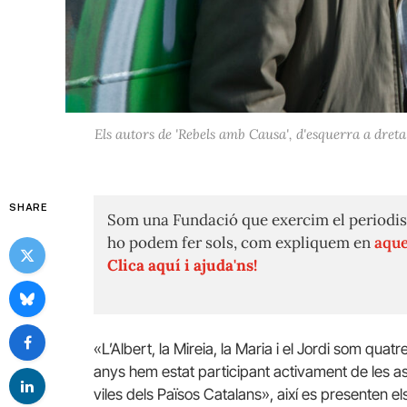
Els autors de 'Rebels amb Causa', d'esquerra a dret
SHARE
Som una Fundació que exercim el periodis
ho podem fer sols, com expliquem en
aque
Clica aquí i ajuda'ns!
«L’Albert, la Mireia, la Maria i el Jordi som qua
anys hem estat participant activament de les as
viles dels Països Catalans», així es presenten e