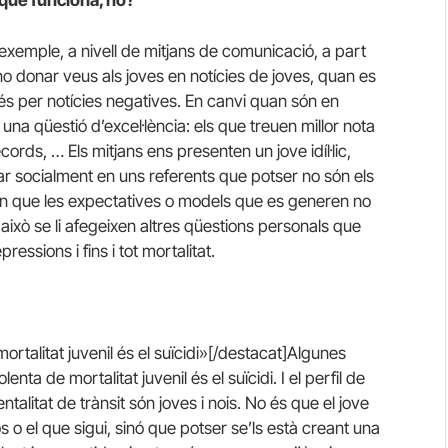
emple, a nivell de mitjans de comunicació, a part
e no donar veus als joves en notícies de joves, quan es
 és per notícies negatives. En canvi quan són en
una qüestió d’excel·lència: els que treuen millor nota
rds, … Els mitjans ens presenten un jove idíl·lic,
lar socialment en uns referents que potser no són els
n que les expectatives o models que es generen no
 això se li afegeixen altres qüestions personals que
ssions i fins i tot mortalitat.
rtalitat juvenil és el suïcidi»[/destacat]Algunes
ta de mortalitat juvenil és el suïcidi. I el perfil de
talitat de trànsit són joves i nois. No és que el jove
 o el que sigui, sinó que potser se’ls està creant una