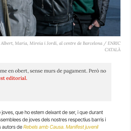
a Albert, Maria, Mireia i Jordi, al centre de Barcelona / ENRIC
CATALÀ
me en obert, sense murs de pagament. Però no
st editorial.
tre joves, que ho estem deixant de ser, i que durant
semblees de joves dels nostres respectius barris i
ls autors de
Rebels amb Causa. Manifest juvenil