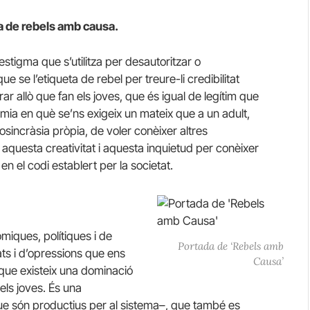
la de rebels amb causa.
’estigma que s’utilitza per desautoritzar o
e se l’etiqueta de rebel per treure-li credibilitat
 allò que fan els joves, que és igual de legítim que
omia en què se’ns exigeix un mateix que a un adult,
osincràsia pròpia, de voler conèixer altres
a aquesta creativitat i aquesta inquietud per conèixer
 el codi establert per la societat.
miques, polítiques i de
Portada de ‘Rebels amb
ats i d’opressions que ens
Causa’
 que existeix una dominació
els joves. És una
ue són productius per al sistema–, que també es