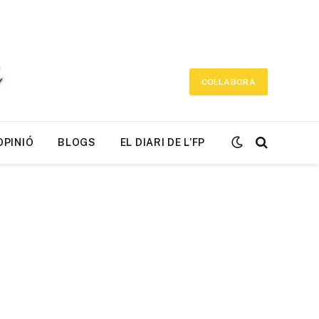
COL·LABORA
OPINIÓ
BLOGS
EL DIARI DE L’FP