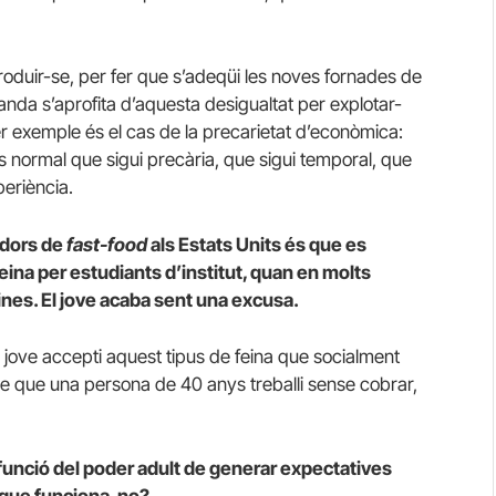
roduir-se, per fer que s’adeqüi les noves fornades de
banda s’aprofita d’aquesta desigualtat per explotar-
Per exemple és el cas de la precarietat d’econòmica:
és normal que sigui precària, que sigui temporal, que
periència.
adors de
fast-food
als Estats Units és que es
eina per estudiants d’institut, quan en molts
ines. El jove acaba sent una excusa.
n jove accepti aquest tipus de feina que socialment
le que una persona de 40 anys treballi sense cobrar,
funció del poder adult de generar expectatives
 que funciona, no?