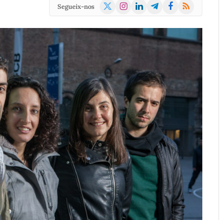
X
Instagram
LinkedIn
Telegram
Facebook
RSS
Segueix-nos
(Twitter)