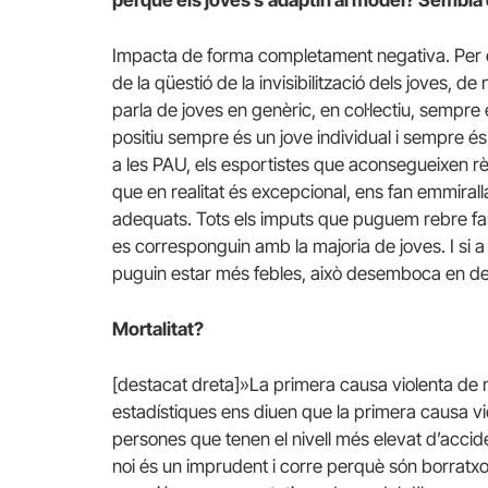
Impacta de forma completament negativa. Per ex
de la qüestió de la invisibilització dels joves, d
parla de joves en genèric, en col·lectiu, sempre
positiu sempre és un jove individual i sempre és 
a les PAU, els esportistes que aconsegueixen rèco
que en realitat és excepcional, ens fan emmiral
adequats. Tots els imputs que puguem rebre fa
es corresponguin amb la majoria de joves. I si a
puguin estar més febles, això desemboca en depre
Mortalitat?
[destacat dreta]»La primera causa violenta de mo
estadístiques ens diuen que la primera causa violen
persones que tenen el nivell més elevat d’acciden
noi és un imprudent i corre perquè són borratxos