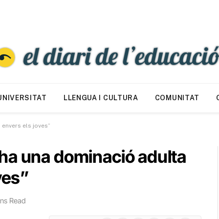
UNIVERSITAT
LLENGUA I CULTURA
COMUNITAT
 envers els joves”
ha una dominació adulta
ves”
ins Read