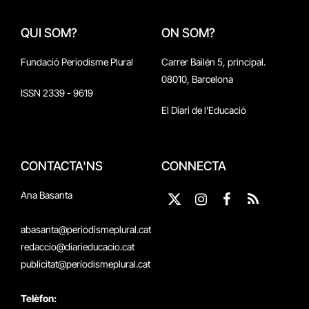
QUI SOM?
ON SOM?
Fundació Periodisme Plural
Carrer Bailén 5, principal.
08010, Barcelona
ISSN 2339 - 9619
El Diari de l'Educació
CONTACTA'NS
CONNECTA
Ana Basanta
X
Instagram
Facebook
RSS
(Twitter)
abasanta@periodismeplural.cat
redaccio@diarieducacio.cat
publicitat@periodismeplural.cat
Telèfon: