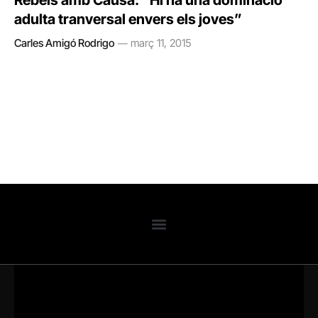
Rebels amb Causa: “Hi ha una dominació
adulta tranversal envers els joves”
Carles Amigó Rodrigo
març 11, 2015