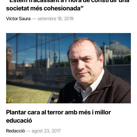
“Estem fracassant a l’hora de construir una
societat més cohesionada”
Víctor Saura
setembre 18, 2019
Plantar cara al terror amb més i millor
educació
Redacció
agost 23, 2017