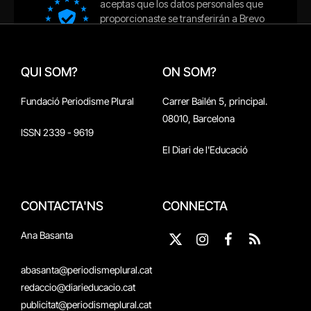
QUI SOM?
ON SOM?
Fundació Periodisme Plural
Carrer Bailén 5, principal.
08010, Barcelona
ISSN 2339 - 9619
El Diari de l'Educació
CONTACTA'NS
CONNECTA
Ana Basanta
X
Instagram
Facebook
RSS
(Twitter)
abasanta@periodismeplural.cat
redaccio@diarieducacio.cat
publicitat@periodismeplural.cat