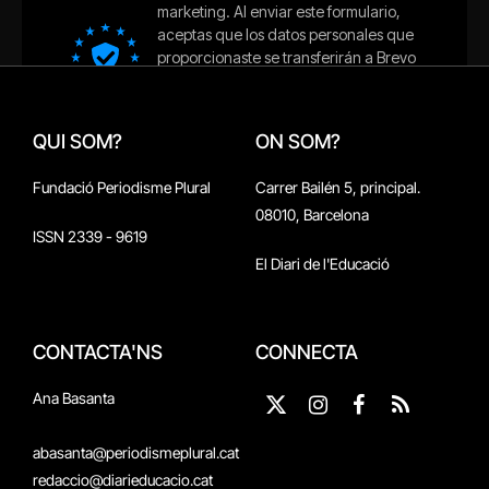
QUI SOM?
ON SOM?
Fundació Periodisme Plural
Carrer Bailén 5, principal.
08010, Barcelona
ISSN 2339 - 9619
El Diari de l'Educació
CONTACTA'NS
CONNECTA
Ana Basanta
X
Instagram
Facebook
RSS
(Twitter)
abasanta@periodismeplural.cat
redaccio@diarieducacio.cat