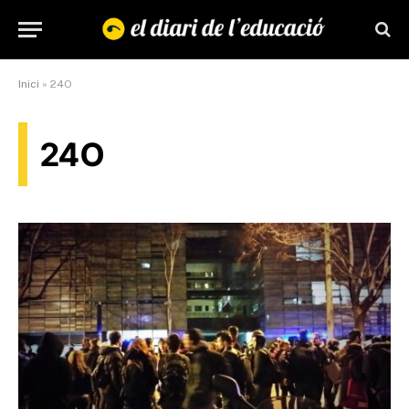
Inici
»
24O
24O