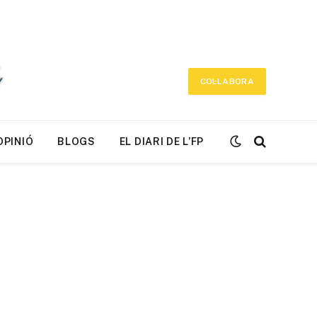
COL·LABORA
OPINIÓ
BLOGS
EL DIARI DE L’FP