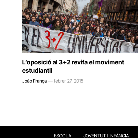
L’oposició al 3+2 revifa el moviment
estudiantil
João França
febrer 27, 2015
ESCOLA
JOVENTUT I INFÀNCIA