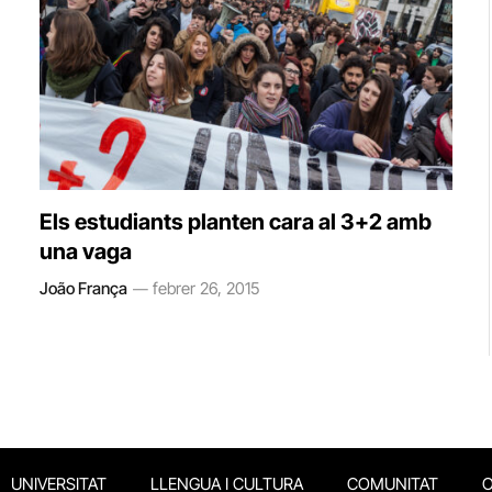
Els estudiants planten cara al 3+2 amb
una vaga
João França
febrer 26, 2015
UNIVERSITAT
LLENGUA I CULTURA
COMUNITAT
O