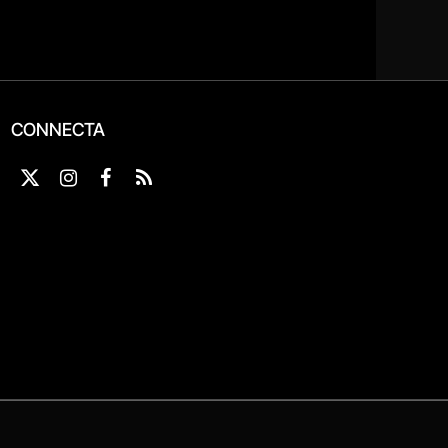
CONNECTA
X
Instagram
Facebook
RSS
(Twitter)