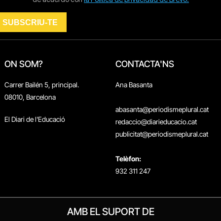
ON SOM?
CONTACTA'NS
Carrer Bailén 5, principal.
Ana Basanta
08010, Barcelona
abasanta@periodismeplural.cat
El Diari de l'Educació
redaccio@diarieducacio.cat
publicitat@periodismeplural.cat
Telèfon:
932 311 247
AMB EL SUPORT DE