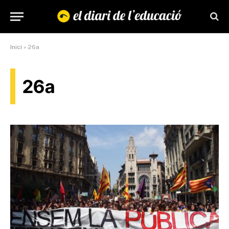
Inici
»
26a
26a