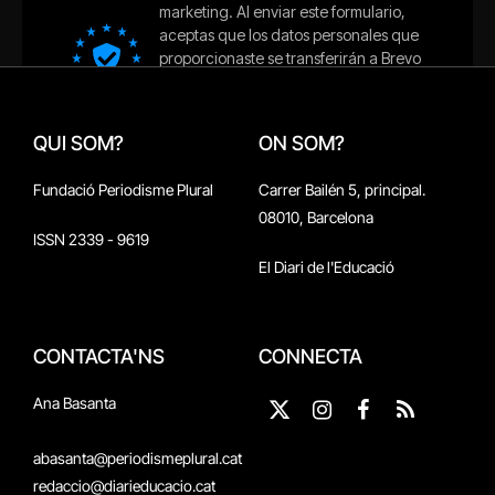
QUI SOM?
ON SOM?
Fundació Periodisme Plural
Carrer Bailén 5, principal.
08010, Barcelona
ISSN 2339 - 9619
El Diari de l'Educació
CONTACTA'NS
CONNECTA
Ana Basanta
X
Instagram
Facebook
RSS
(Twitter)
abasanta@periodismeplural.cat
redaccio@diarieducacio.cat