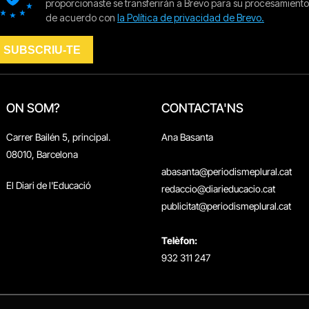
ON SOM?
CONTACTA'NS
Carrer Bailén 5, principal.
Ana Basanta
08010, Barcelona
abasanta@periodismeplural.cat
El Diari de l'Educació
redaccio@diarieducacio.cat
publicitat@periodismeplural.cat
Telèfon:
932 311 247