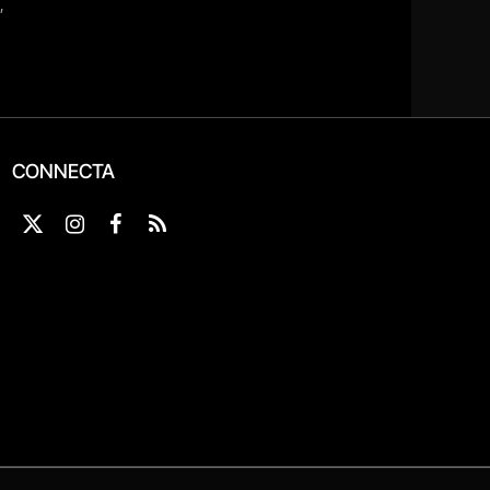
CONNECTA
X
Instagram
Facebook
RSS
(Twitter)