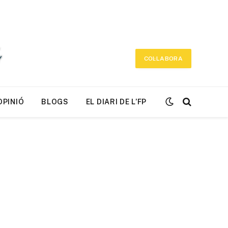
COL·LABORA
OPINIÓ
BLOGS
EL DIARI DE L’FP