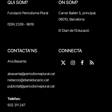
QUI SOM?
ON SOM?
Fundació Periodisme Plural
Carrer Bailén 5, principal.
08010, Barcelona
ISSN 2339 - 9619
El Diari de l'Educació
CONTACTA'NS
CONNECTA
Ana Basanta
X
Instagram
Facebook
RSS
(Twitter)
abasanta@periodismeplural.cat
redaccio@diarieducacio.cat
publicitat@periodismeplural.cat
Telèfon:
932 311 247