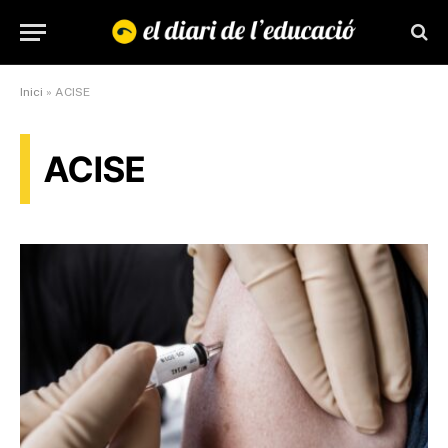
Inici
»
ACISE
ACISE