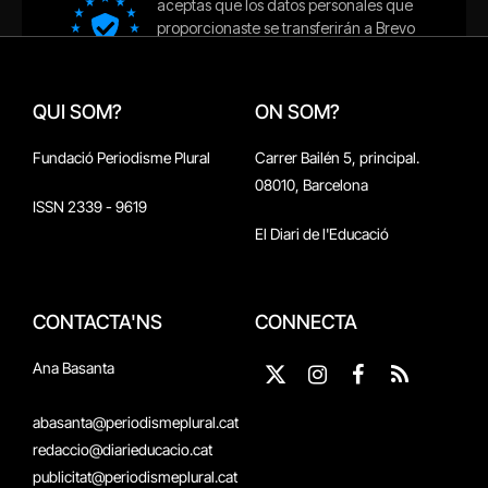
QUI SOM?
ON SOM?
Fundació Periodisme Plural
Carrer Bailén 5, principal.
08010, Barcelona
ISSN 2339 - 9619
El Diari de l'Educació
CONTACTA'NS
CONNECTA
Ana Basanta
X
Instagram
Facebook
RSS
(Twitter)
abasanta@periodismeplural.cat
redaccio@diarieducacio.cat
publicitat@periodismeplural.cat