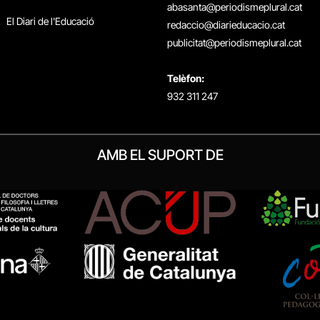
abasanta@periodismeplural.cat
El Diari de l'Educació
redaccio@diarieducacio.cat
publicitat@periodismeplural.cat
Telèfon:
932 311 247
AMB EL SUPORT DE