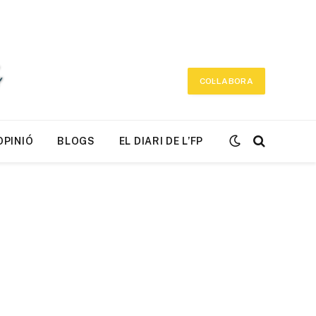
COL·LABORA
OPINIÓ
BLOGS
EL DIARI DE L’FP