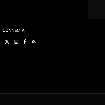
CONNECTA
X
Instagram
Facebook
RSS
(Twitter)