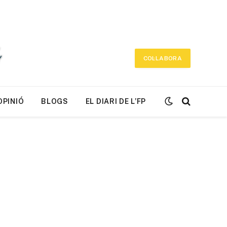
COL·LABORA
OPINIÓ
BLOGS
EL DIARI DE L’FP