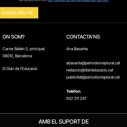
ON SOM?
CONTACTA'NS
Carrer Bailén 5, principal.
Ana Basanta
08010, Barcelona
abasanta@periodismeplural.cat
El Diari de l'Educació
redaccio@diarieducacio.cat
publicitat@periodismeplural.cat
Telèfon:
932 311 247
AMB EL SUPORT DE