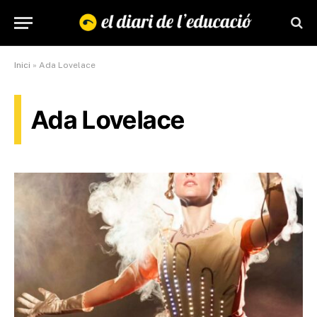
Inici
»
Ada Lovelace
Ada Lovelace