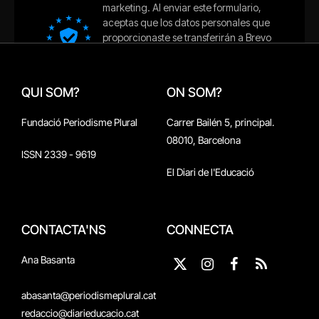
QUI SOM?
ON SOM?
Fundació Periodisme Plural
Carrer Bailén 5, principal.
08010, Barcelona
ISSN 2339 - 9619
El Diari de l'Educació
CONTACTA'NS
CONNECTA
Ana Basanta
X
Instagram
Facebook
RSS
(Twitter)
abasanta@periodismeplural.cat
redaccio@diarieducacio.cat