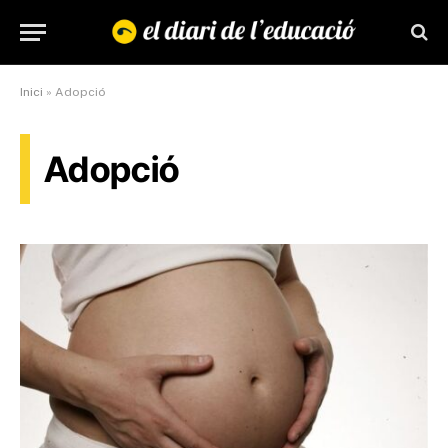
Inici
»
Adopció
Adopció