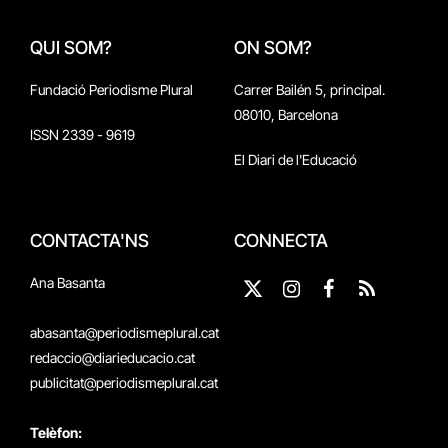
QUI SOM?
ON SOM?
Fundació Periodisme Plural
Carrer Bailén 5, principal.
08010, Barcelona
ISSN 2339 - 9619
El Diari de l'Educació
CONTACTA'NS
CONNECTA
Ana Basanta
X
Instagram
Facebook
RSS
(Twitter)
abasanta@periodismeplural.cat
redaccio@diarieducacio.cat
publicitat@periodismeplural.cat
Telèfon: