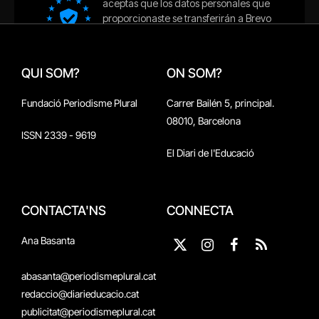
QUI SOM?
ON SOM?
Fundació Periodisme Plural
Carrer Bailén 5, principal.
08010, Barcelona
ISSN 2339 - 9619
El Diari de l'Educació
CONTACTA'NS
CONNECTA
Ana Basanta
X
Instagram
Facebook
RSS
(Twitter)
abasanta@periodismeplural.cat
redaccio@diarieducacio.cat
publicitat@periodismeplural.cat