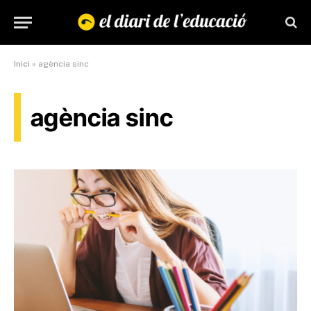
Inici
»
agència sinc
agència sinc