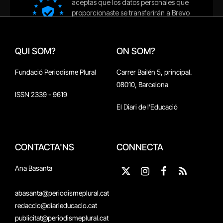
QUI SOM?
ON SOM?
Fundació Periodisme Plural
Carrer Bailén 5, principal.
08010, Barcelona
ISSN 2339 - 9619
El Diari de l'Educació
CONTACTA'NS
CONNECTA
Ana Basanta
X
Instagram
Facebook
RSS
(Twitter)
abasanta@periodismeplural.cat
redaccio@diarieducacio.cat
publicitat@periodismeplural.cat