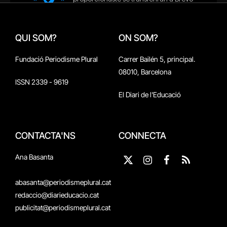
QUI SOM?
ON SOM?
Fundació Periodisme Plural
Carrer Bailén 5, principal.
08010, Barcelona
ISSN 2339 - 9619
El Diari de l'Educació
CONTACTA'NS
CONNECTA
Ana Basanta
X
Instagram
Facebook
RSS
(Twitter)
abasanta@periodismeplural.cat
redaccio@diarieducacio.cat
publicitat@periodismeplural.cat