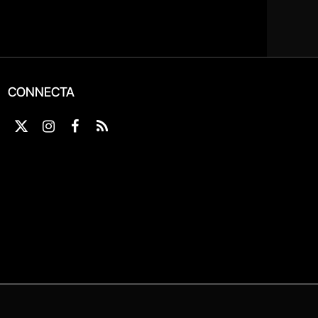
CONNECTA
X
Instagram
Facebook
RSS
(Twitter)