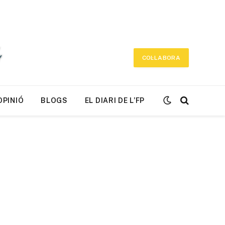
COL·LABORA
OPINIÓ
BLOGS
EL DIARI DE L’FP