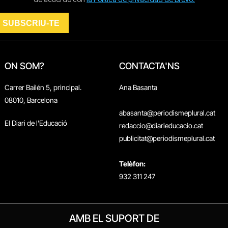
ON SOM?
CONTACTA'NS
Carrer Bailén 5, principal.
Ana Basanta
08010, Barcelona
abasanta@periodismeplural.cat
El Diari de l'Educació
redaccio@diarieducacio.cat
publicitat@periodismeplural.cat
Telèfon:
932 311 247
AMB EL SUPORT DE