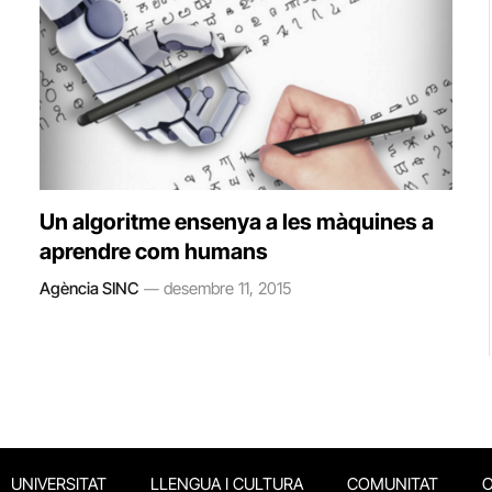
Un algoritme ensenya a les màquines a
aprendre com humans
Agència SINC
desembre 11, 2015
UNIVERSITAT
LLENGUA I CULTURA
COMUNITAT
O